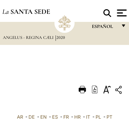
La
SANTA SEDE
ESPAÑOL
ANGELUS - REGINA CÆLI
2020
FRANÇAIS
ENGLISH
ITALIANO
PORTUGUÊS
ESPAÑOL
DEUTSCH
POLSKI
العربيّة
AR
-
DE
-
EN
-
ES
-
FR
-
HR
-
IT
-
PL
-
PT
中文