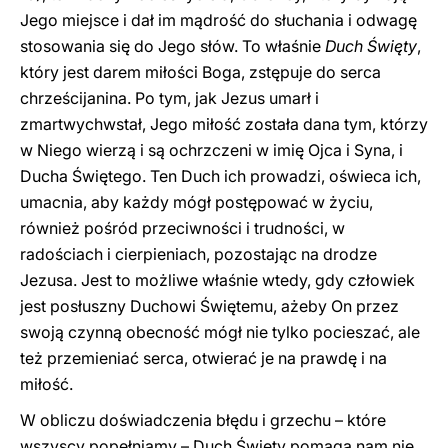
Jego miejsce i dał im mądrość do słuchania i odwagę
stosowania się do Jego słów. To właśnie
Duch Święty
,
który jest darem miłości Boga, zstępuje do serca
chrześcijanina. Po tym, jak Jezus umarł i
zmartwychwstał, Jego miłość została dana tym, którzy
w Niego wierzą i są ochrzczeni w imię Ojca i Syna, i
Ducha Świętego. Ten Duch ich prowadzi, oświeca ich,
umacnia, aby każdy mógł postępować w życiu,
również pośród przeciwności i trudności, w
radościach i cierpieniach, pozostając na drodze
Jezusa. Jest to możliwe właśnie wtedy, gdy człowiek
jest posłuszny Duchowi Świętemu, ażeby On przez
swoją czynną obecność mógł nie tylko pocieszać, ale
też przemieniać serca, otwierać je na prawdę i na
miłość.
W obliczu doświadczenia błędu i grzechu – które
wszyscy popełniamy – Duch Święty pomaga nam nie