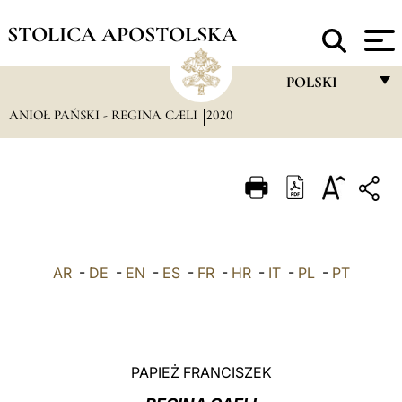
STOLICA APOSTOLSKA
POLSKI
ANIOŁ PAŃSKI - REGINA CÆLI
2020
FRANÇAIS
ENGLISH
ITALIANO
PORTUGUÊS
ESPAÑOL
AR
-
DE
-
EN
-
ES
-
FR
-
HR
-
IT
-
PL
-
PT
DEUTSCH
POLSKI
العربيّة
PAPIEŻ FRANCISZEK
中文