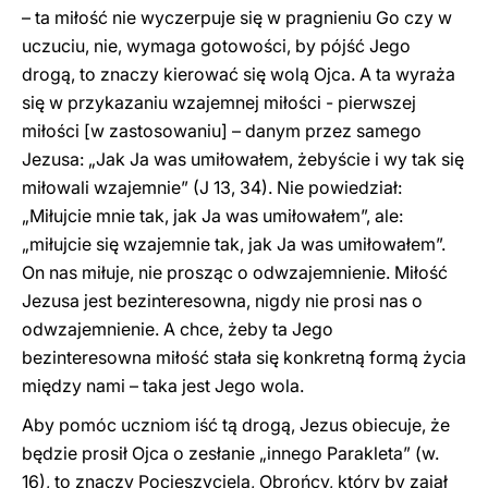
– ta miłość nie wyczerpuje się w pragnieniu Go czy w
uczuciu, nie, wymaga gotowości, by pójść Jego
drogą, to znaczy kierować się wolą Ojca. A ta wyraża
się w przykazaniu wzajemnej miłości - pierwszej
miłości [w zastosowaniu] – danym przez samego
Jezusa: „Jak Ja was umiłowałem, żebyście i wy tak się
miłowali wzajemnie” (J 13, 34). Nie powiedział:
„Miłujcie mnie tak, jak Ja was umiłowałem”, ale:
„miłujcie się wzajemnie tak, jak Ja was umiłowałem”.
On nas miłuje, nie prosząc o odwzajemnienie. Miłość
Jezusa jest bezinteresowna, nigdy nie prosi nas o
odwzajemnienie. A chce, żeby ta Jego
bezinteresowna miłość stała się konkretną formą życia
między nami – taka jest Jego wola.
Aby pomóc uczniom iść tą drogą, Jezus obiecuje, że
będzie prosił Ojca o zesłanie „innego Parakleta” (w.
16), to znaczy Pocieszyciela, Obrońcy, który by zajął