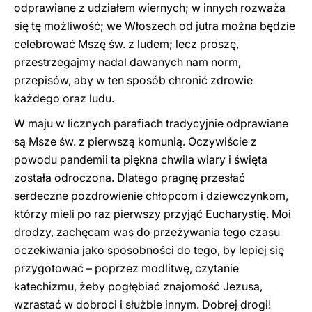
odprawiane z udziałem wiernych; w innych rozważa
się tę możliwość; we Włoszech od jutra można będzie
celebrować Mszę św. z ludem; lecz proszę,
przestrzegajmy nadal dawanych nam norm,
przepisów, aby w ten sposób chronić zdrowie
każdego oraz ludu.
W maju w licznych parafiach tradycyjnie odprawiane
są Msze św. z pierwszą komunią. Oczywiście z
powodu pandemii ta piękna chwila wiary i święta
została odroczona. Dlatego pragnę przesłać
serdeczne pozdrowienie chłopcom i dziewczynkom,
którzy mieli po raz pierwszy przyjąć Eucharystię. Moi
drodzy, zachęcam was do przeżywania tego czasu
oczekiwania jako sposobności do tego, by lepiej się
przygotować – poprzez modlitwę, czytanie
katechizmu, żeby pogłębiać znajomość Jezusa,
wzrastać w dobroci i służbie innym. Dobrej drogi!