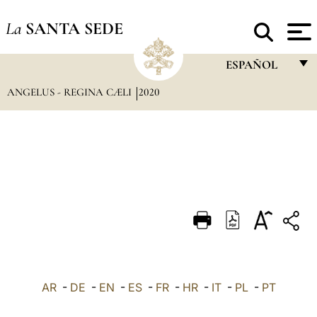
La
SANTA SEDE
ESPAÑOL
ANGELUS - REGINA CÆLI
2020
FRANÇAIS
ENGLISH
ITALIANO
PORTUGUÊS
ESPAÑOL
DEUTSCH
POLSKI
العربيّة
AR
-
DE
-
EN
-
ES
-
FR
-
HR
-
IT
-
PL
-
PT
中文