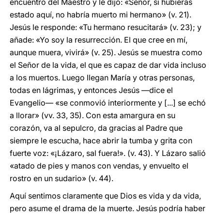
encuentro del Maestro y le dijo: «Señor, si hubieras
estado aquí, no habría muerto mi hermano» (v. 21).
Jesús le responde: «Tu hermano resucitará» (v. 23); y
añade: «Yo soy la resurrección. El que cree en mí,
aunque muera, vivirá» (v. 25). Jesús se muestra como
el Señor de la vida, el que es capaz de dar vida incluso
a los muertos. Luego llegan María y otras personas,
todas en lágrimas, y entonces Jesús —dice el
Evangelio— «se conmovió interiormente y [...] se echó
a llorar» (vv. 33, 35). Con esta amargura en su
corazón, va al sepulcro, da gracias al Padre que
siempre le escucha, hace abrir la tumba y grita con
fuerte voz: «¡Lázaro, sal fuera!». (v. 43). Y Lázaro salió
«atado de pies y manos con vendas, y envuelto el
rostro en un sudario» (v. 44).
Aquí sentimos claramente que Dios es vida y da vida,
pero asume el drama de la muerte. Jesús podría haber