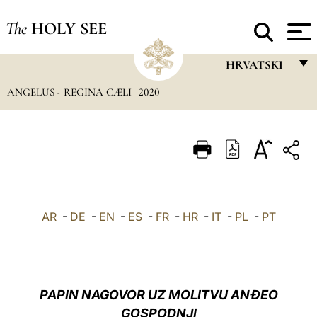
The
HOLY SEE
HRVATSKI
ANGELUS - REGINA CÆLI
2020
FRANÇAIS
ENGLISH
ITALIANO
PORTUGUÊS
ESPAÑOL
AR
-
DE
-
EN
-
ES
-
FR
-
HR
-
IT
-
PL
-
PT
DEUTSCH
POLSKI
العربيّة
PAPIN NAGOVOR UZ MOLITVU ANĐEO
GOSPODNJI
中文