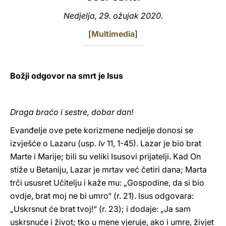
Nedjelja, 29. ožujak 2020.
LATINE
[
Multimedia
]
Božji odgovor na smrt je Isus
Draga braćo i sestre, dobar dan!
Evanđelje ove pete korizmene nedjelje donosi se
izvješće o Lazaru (usp.
Iv
11, 1-45). Lazar je bio brat
Marte i Marije; bili su veliki Isusovi prijatelji. Kad On
stiže u Betaniju, Lazar je mrtav već četiri dana; Marta
trči ususret Učitelju i kaže mu: „Gospodine, da si bio
ovdje, brat moj ne bi umro“ (r. 21). Isus odgovara:
„Uskrsnut će brat tvoj!“ (r. 23); i dodaje: „Ja sam
uskrsnuće i život; tko u mene vjeruje, ako i umre, živjet