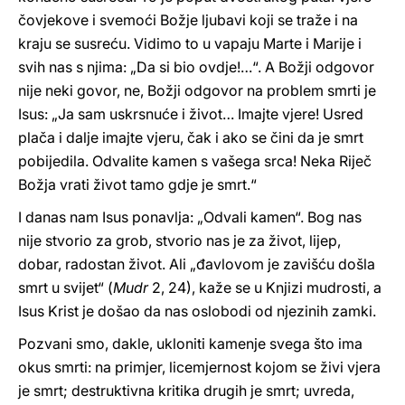
čovjekove i svemoći Božje ljubavi koji se traže i na
kraju se susreću. Vidimo to u vapaju Marte i Marije i
svih nas s njima: „Da si bio ovdje!…“. A Božji odgovor
nije neki govor, ne, Božji odgovor na problem smrti je
Isus: „Ja sam uskrsnuće i život… Imajte vjere! Usred
plača i dalje imajte vjeru, čak i ako se čini da je smrt
pobijedila. Odvalite kamen s vašega srca! Neka Riječ
Božja vrati život tamo gdje je smrt.“
I danas nam Isus ponavlja: „Odvali kamen“. Bog nas
nije stvorio za grob, stvorio nas je za život, lijep,
dobar, radostan život. Ali „đavlovom je zavišću došla
smrt u svijet“ (
Mudr
2, 24), kaže se u Knjizi mudrosti, a
Isus Krist je došao da nas oslobodi od njezinih zamki.
Pozvani smo, dakle, ukloniti kamenje svega što ima
okus smrti: na primjer, licemjernost kojom se živi vjera
je smrt; destruktivna kritika drugih je smrt; uvreda,