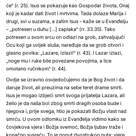
će“ (r. 25). Isus se pokazuje kao Gospodar života, Onaj
koji je kadar dati život i mrtvima. Tada dolaze Marija i
drugi, svi u suzama, a zatim Isus – kaže se u Evanđelju
– „potresen u duhu […] zaplaka“ (rr. 33.35). Tako
potresen u svom srcu on odlazi na grob, zahvaljujući
Ocu koji ga uvijek sluša, naređuje da se grob otvori i
glasno povika: „Lazare, izlazi!“ (r. 43). I Lazar izlazi,
„noge mu i ruke bile povezane povojima, a lice
omotano ručnikom“ (r. 44).
Ovdje se izravno osvjedočujemo da je Bog život i da
daruje život, ali preuzima na sebe teret drame smrti.
Isus je mogao izbjeći smrt svoga prijatelja Lazara, ali
želio je da naša bol zbog smrti dragih osoba bude i
njegova i, prije svega, htio je pokazati Božju vlast nad
smrću. U ovom odlomku iz Evanđelja vidimo kako se
čovjekova vjera i Božja svemoć, Božja ljubav traže i
konačno susreću. To je poput dvostrukog puta: vjere