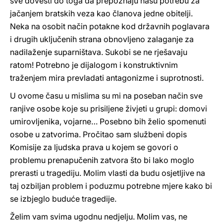
sve dovesti do toga da prepoznaju našu potrebu za
jačanjem bratskih veza kao članova jedne obitelji.
Neka na osobit način potakne kod državnih poglavara
i drugih uključenih strana obnovljeno zalaganje za
nadilaženje suparništava. Sukobi se ne rješavaju
ratom! Potrebno je dijalogom i konstruktivnim
traženjem mira prevladati antagonizme i suprotnosti.
U ovome času u mislima su mi na poseban način sve
ranjive osobe koje su prisiljene živjeti u grupi: domovi
umirovljenika, vojarne… Posebno bih želio spomenuti
osobe u zatvorima. Pročitao sam službeni dopis
Komisije za ljudska prava u kojem se govori o
problemu prenapučenih zatvora što bi lako moglo
prerasti u tragediju. Molim vlasti da budu osjetljive na
taj ozbiljan problem i poduzmu potrebne mjere kako bi
se izbjeglo buduće tragedije.
Želim vam svima ugodnu nedjelju. Molim vas, ne