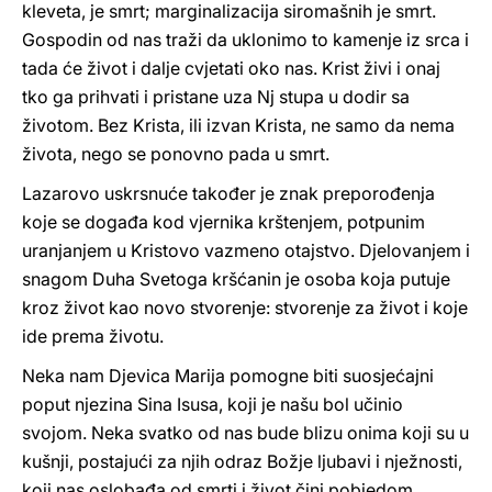
kleveta, je smrt; marginalizacija siromašnih je smrt.
Gospodin od nas traži da uklonimo to kamenje iz srca i
tada će život i dalje cvjetati oko nas. Krist živi i onaj
tko ga prihvati i pristane uza Nj stupa u dodir sa
životom. Bez Krista, ili izvan Krista, ne samo da nema
života, nego se ponovno pada u smrt.
Lazarovo uskrsnuće također je znak preporođenja
koje se događa kod vjernika krštenjem, potpunim
uranjanjem u Kristovo vazmeno otajstvo. Djelovanjem i
snagom Duha Svetoga kršćanin je osoba koja putuje
kroz život kao novo stvorenje: stvorenje za život i koje
ide prema životu.
Neka nam Djevica Marija pomogne biti suosjećajni
poput njezina Sina Isusa, koji je našu bol učinio
svojom. Neka svatko od nas bude blizu onima koji su u
kušnji, postajući za njih odraz Božje ljubavi i nježnosti,
koji nas oslobađa od smrti i život čini pobjedom.