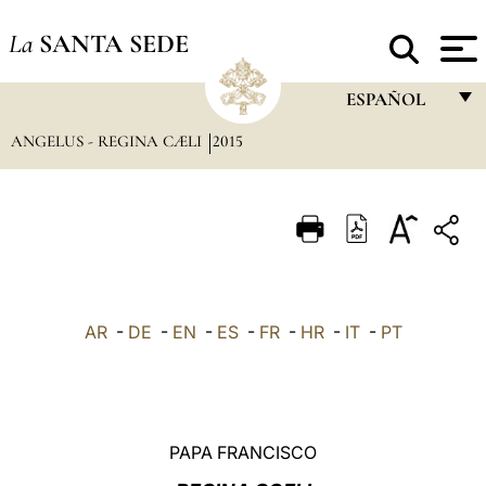
La
SANTA SEDE
ESPAÑOL
ANGELUS - REGINA CÆLI
2015
FRANÇAIS
ENGLISH
ITALIANO
PORTUGUÊS
ESPAÑOL
AR
-
DE
-
EN
-
ES
-
FR
-
HR
-
IT
-
PT
DEUTSCH
POLSKI
العربيّة
PAPA FRANCISCO
中文