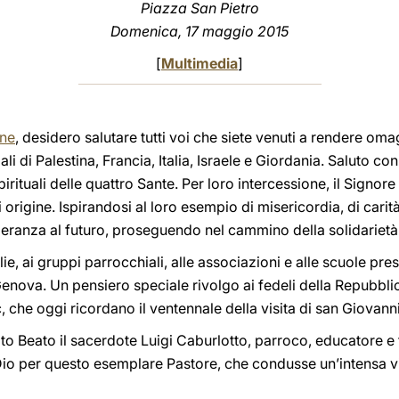
Piazza San Pietro
Domenica, 17 maggio 2015
[
Multimedia
]
one
, desidero salutare tutti voi che siete venuti a rendere om
li di Palestina, Francia, Italia, Israele e Giordania. Saluto con 
pirituali delle quattro Sante. Per loro intercessione, il Sign
i origine. Ispirandosi al loro esempio di misericordia, di carità 
peranza al futuro, proseguendo nel cammino della solidarietà
ie, ai gruppi parrocchiali, alle associazioni e alle scuole prese
enova. Un pensiero speciale rivolgo ai fedeli della Repubblica
he oggi ricordano il ventennale della visita di san Giovanni 
ato Beato il sacerdote Luigi Caburlotto, parroco, educatore e 
o per questo esemplare Pastore, che condusse un’intensa vita