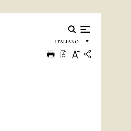
ITALIANO
FRANÇAIS
ENGLISH
ITALIANO
PORTUGUÊS
ESPAÑOL
DEUTSCH
POLSKI