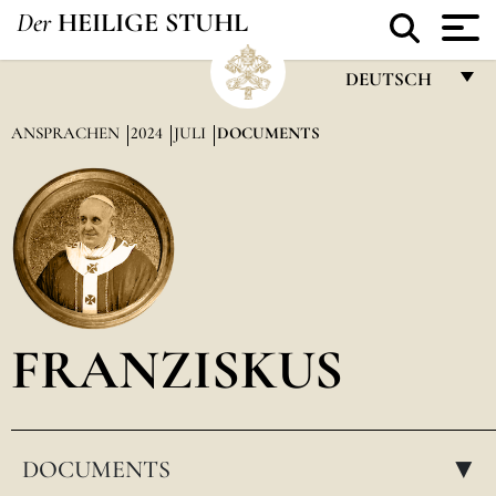
Der
HEILIGE STUHL
DEUTSCH
FRANÇAIS
ANSPRACHEN
2024
JULI
DOCUMENTS
ENGLISH
ITALIANO
PORTUGUÊS
ESPAÑOL
DEUTSCH
FRANZISKUS
POLSKI
العربيّة
DOCUMENTS
中文
▸