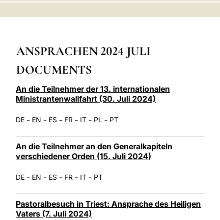
LATINE
ANSPRACHEN 2024 JULI
DOCUMENTS
An die Teilnehmer der 13. internationalen
Ministrantenwallfahrt (30. Juli 2024)
-
-
-
-
-
-
DE
EN
ES
FR
IT
PL
PT
An die Teilnehmer an den Generalkapiteln
verschiedener Orden (15. Juli 2024)
-
-
-
-
-
DE
EN
ES
FR
IT
PT
Pastoralbesuch in Triest: Ansprache des Heiligen
Vaters (7. Juli 2024)