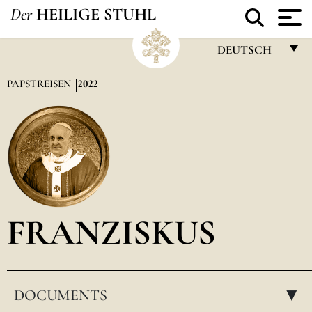
Der
HEILIGE STUHL
DEUTSCH
FRANÇAIS
PAPSTREISEN
2022
ENGLISH
ITALIANO
PORTUGUÊS
ESPAÑOL
DEUTSCH
FRANZISKUS
POLSKI
العربيّة
DOCUMENTS
中文
▸