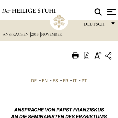
Der
HEILIGE STUHL
DEUTSCH
ANSPRACHEN
2018
NOVEMBER
FRANÇAIS
ENGLISH
ITALIANO
PORTUGUÊS
ESPAÑOL
DE
-
EN
-
ES
-
FR
-
IT
-
PT
DEUTSCH
POLSKI
العربيّة
ANSPRACHE VON PAPST FRANZISKUS
AN DIE SEMINARISTEN DES ERZBISTUMS
中文