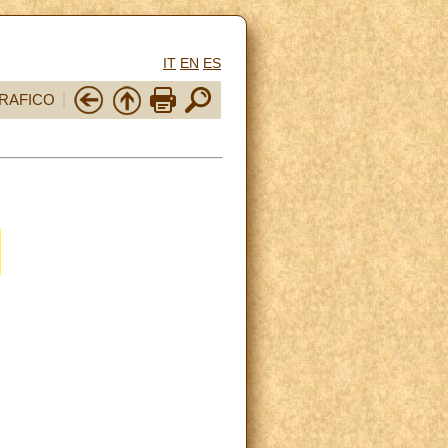
IT
EN
ES
RAFICO