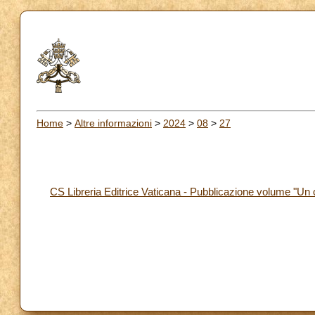
Home
>
Altre informazioni
>
2024
>
08
>
27
CS Libreria Editrice Vaticana - Pubblicazione volume "Un c