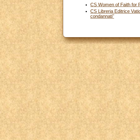
CS Women of Faith for 
CS Libreria Editrice Vat
condannati"