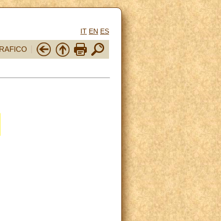
IT
EN
ES
RAFICO