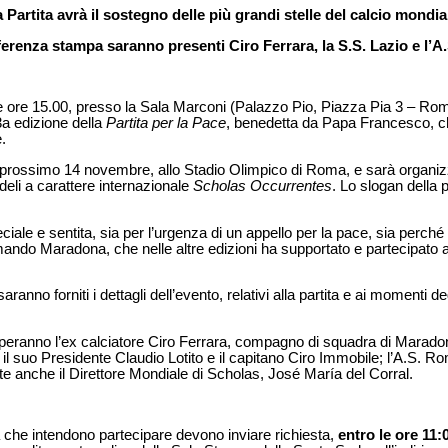
 Partita avrà il sostegno delle più grandi stelle del calcio mondia
ferenza stampa saranno presenti Ciro Ferrara, la S.S. Lazio e l’A
 ore 15.00, presso la Sala Marconi (Palazzo Pio, Piazza Pia 3 – Roma
3a edizione della
Partita per la Pace
, benedetta da Papa Francesco, ch
.
il prossimo 14 novembre, allo Stadio Olimpico di Roma, e sarà organiz
deli a carattere internazionale
Scholas Occurrentes
. Lo slogan della 
iale e sentita, sia per l’urgenza di un appello per la pace, sia perch
ando Maradona, che nelle altre edizioni ha supportato e partecipato al
nno forniti i dettagli dell’evento, relativi alla partita e ai momenti d
peranno l’ex calciatore Ciro Ferrara, compagno di squadra di Maradon
n il suo Presidente Claudio Lotito e il capitano Ciro Immobile; l’A.S. Roma
 anche il Direttore Mondiale di Scholas, José María del Corral.
dia che intendono partecipare devono inviare richiesta,
entro le ore 11: