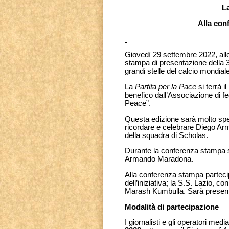
La
Alla con
Giovedì 29 settembre 2022, alle
stampa di presentazione della 
grandi stelle del calcio mondiale
La
Partita per la Pace
si terrà 
benefico dall’Associazione di fe
Peace”.
Questa edizione sarà molto spec
ricordare e celebrare Diego Arm
della squadra di Scholas.
Durante la conferenza stampa sara
Armando Maradona.
Alla conferenza stampa parteci
dell’iniziativa; la S.S. Lazio, co
Marash Kumbulla. Sarà presente
Modalità di partecipazione
I giornalisti e gli operatori me