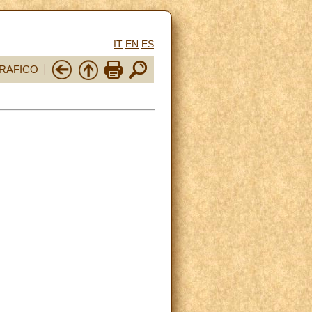
IT
EN
ES
RAFICO