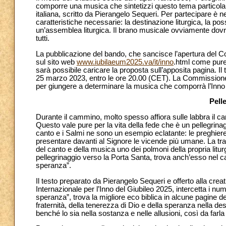
comporre una musica che sintetizzi questo tema particolare
italiana, scritto da Pierangelo Sequeri. Per partecipare è
caratteristiche necessarie: la destinazione liturgica, la po
un’assemblea liturgica. Il brano musicale ovviamente dovrà
tutti.
La pubblicazione del bando, che sancisce l’apertura del C
sul sito web
www.iubilaeum2025.va/it/inno
.html come pure
sarà possibile caricare la proposta sull’apposita pagina. I
25 marzo 2023, entro le ore 20.00 (CET). La Commissione
per giungere a determinare la musica che comporrà l’Inno u
Pell
Durante il cammino, molto spesso affiora sulle labbra il ca
Questo vale pure per la vita della fede che è un pellegrinag
canto e i Salmi ne sono un esempio eclatante: le preghiere 
presentare davanti al Signore le vicende più umane. La tr
del canto e della musica uno dei polmoni della propria litur
pellegrinaggio verso la Porta Santa, trova anch’esso nel ca
speranza”.
Il testo preparato da Pierangelo Sequeri e offerto alla cre
Internazionale per l’Inno del Giubileo 2025, intercetta i nume
speranza”, trova la migliore eco biblica in alcune pagine del
fraternità, della tenerezza di Dio e della speranza nella d
benché lo sia nella sostanza e nelle allusioni, così da farl