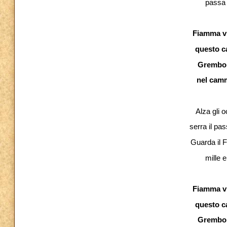
passa i
Fiamma vi
questo ca
Grembo e
nel camm
Alza gli o
serra il pa
Guarda il F
mille e
Fiamma vi
questo ca
Grembo e