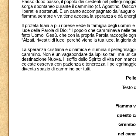
Passo dopo passo, il popolo dei credenti nel pellegrinaggio 
sorga spontaneo durante il cammino (cf. Agostino,
Discor
liberati e sostenuti. È un canto accompagnato dall’augurio
fiamma sempre viva tiene accesa la speranza e dà energ
Il profeta Isaia a più riprese vede la famiglia degli uomini e 
luce della Parola di Dio: “Il popolo che camminava nelle ten
fatto Uomo, Gesù, che con la propria Parola raccoglie og
“Álzati, rivestiti di luce, perché viene la tua luce, la gloria d
La speranza cristiana è dinamica e illumina il pellegrinaggio 
cammino. Non è un vagabondare da lupi solitari, ma un ca
destinazione Nuova. Il soffio dello Spirito di vita non manca
celeste osserva con pazienza e tenerezza il pellegrinaggio d
diventa spazio di cammino per tutti.
Pell
Testo d
Fiamma vi
questo ca
Grembo e
nel camm