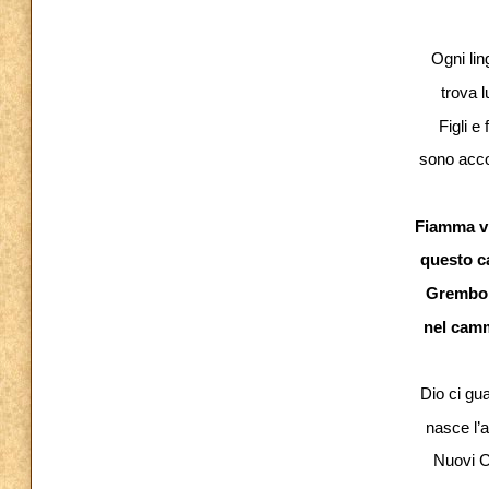
Ogni lin
trova l
Figli e 
sono accol
Fiamma vi
questo ca
Grembo e
nel camm
Dio ci gu
nasce l’a
Nuovi Ci