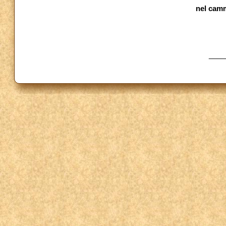
nel camm
____