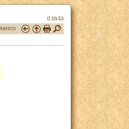
IT
EN
ES
RAFICO