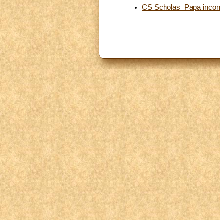
CS Scholas_Papa incont