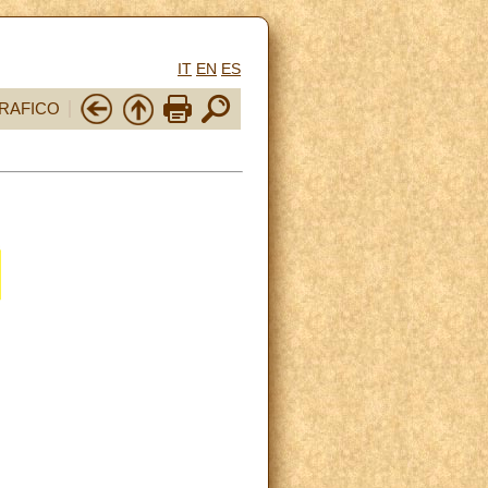
IT
EN
ES
RAFICO