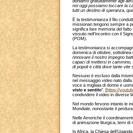
doniamo gratuitamente agli altri
noi oggi possiamo toccare la car
tutti un destino di speranza, q
È la testimonianza il filo condu
missionari tengono sempre a po
significa fare memoria del fatt
vissuto nell’incontro con il Si
(POM).
La testimonianza si accompagna
domenica di ottobre, sottolinea i
rinnovare il nostro impegno bat
capaci di mettersi in cammino, 
di popoli e città dove tante vite
Nessuno è escluso dalla miserico
nel messaggio video nato dalla c
voce a migliaia di donne e uomi
visto e sentito
”. [
https://you
condividere il video in diverse l
Nel mondo fervono intanto le in
Mondiale, nonostante il perdur
Nelle Americhe il coordinamento
di animazione liturgica, temi di
In Africa, la Chiesa dell’Ugand