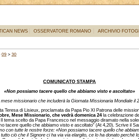
TICAN NEWS
OSSERVATORE ROMANO
ARCHIVIO FOTOG
>
09
>
30
COMUNICATO STAMPA
«Non possiamo tacere quello che abbiamo visto e ascoltato»
il mese missionario che includerà la Giornata Missionaria Mondiale il 2
ta Teresa di Lisieux, proclamata da Papa Pio XI Patrona delle mission
ttobre, Mese Missionario, che vedrà domenica 24
la celebrazione d
Il tema scelto da Papa Francesco nel messaggio diramato nella solennit
mo tacere quello che abbiamo visto e ascoltato” (At 4,20). Scrive il Sa
iamo con tutte le nostre forze: «Non possiamo tacere quello che abbiam
tutto ciò che il Signore ci ha via via elargito, ce lo ha donato perché l