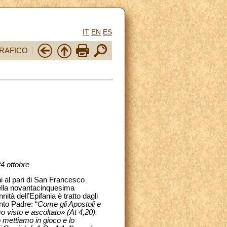
IT
EN
ES
RAFICO
4 ottobre
i al pari di San Francesco
ella novantacinquesima
à dell’Epifania è tratto dagli
nto Padre: “
Come gli Apostoli e
o visto e ascoltato» (At 4,20).
o mettiamo in gioco e lo