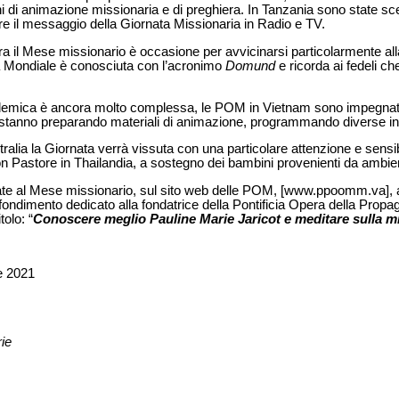
ni di animazione missionaria e di preghiera. In Tanzania sono state sce
ere il messaggio della Giornata Missionaria in Radio e TV.
a il Mese missionario è occasione per avvicinarsi particolarmente al
a Mondiale è conosciuta con l’acronimo
Domund
e ricorda ai fedeli che
andemica è ancora molto complessa, le POM in Vietnam sono impegnat
i stanno preparando materiali di animazione, programmando diverse iniz
ralia la Giornata verrà vissuta con una particolare attenzione e sensib
n Pastore in Thailandia, a sostegno dei bambini provenienti da ambient
icate al Mese missionario, sul sito web delle POM, [www.ppoomm.va], a 
fondimento dedicato alla fondatrice della Pontificia Opera della Propa
tolo: “
Conoscere meglio Pauline Marie Jaricot e meditare sulla m
e 2021
rie