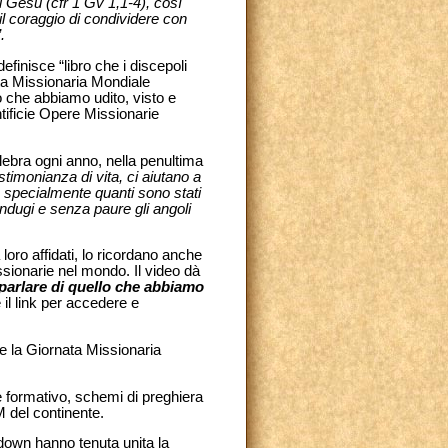
i Gesù (cfr 1 Gv 1,1-4), così
 il coraggio di condividere con
.
finisce “libro che i discepoli
ta Missionaria Mondiale
 che abbiamo udito, visto e
tificie Opere Missionarie
ebra ogni anno, nella penultima
stimonianza di vita, ci aiutano a
o specialmente quanti sono stati
ndugi e senza paure gli angoli
loro affidati, lo ricordano anche
ssionarie nel mondo. Il video dà
arlare di quello che abbiamo
 il link per accedere e
e la Giornata Missionaria
e formativo, schemi di preghiera
M del continente.
kdown hanno tenuta unita la