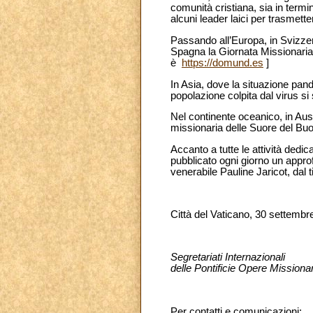
comunità cristiana, sia in termi
alcuni leader laici per trasmett
Passando all’Europa, in Svizzer
Spagna la Giornata Missionari
è
https://domund.es
]
In Asia, dove la situazione p
popolazione colpita dal virus s
Nel continente oceanico, in Aust
missionaria delle Suore del Buo
Accanto a tutte le attività ded
pubblicato ogni giorno un appro
venerabile Pauline Jaricot, dal ti
Città del Vaticano, 30 settembr
Segretariati Internazionali
delle Pontificie Opere Missiona
Per contatti e comunicazioni: