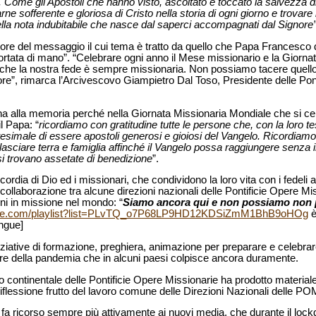
. Come gli Apostoli che hanno visto, ascoltato e toccato la salvezza d
ne sofferente e gloriosa di Cristo nella storia di ogni giorno e trovare
uella nota indubitabile che nasce dal saperci accompagnati dal Signore”
ttore del messaggio il cui tema è tratto da quello che Papa Francesco de
rtata di mano”. “Celebrare ogni anno il Mese missionario e la Giorna
o che la nostra fede è sempre missionaria. Non possiamo tacere quello
gnore”, rimarca l’Arcivescovo Giampietro Dal Toso, Presidente delle Pon
 alla memoria perché nella Giornata Missionaria Mondiale che si cel
l Papa: “
ricordiamo con gratitudine tutte le persone che, con la loro te
tesimale di essere apostoli generosi e gioiosi del Vangelo. Ricordiam
lasciare terra e famiglia affinché il Vangelo possa raggiungere senza i
 si trovano assetate di benedizione
”.
rdia di Dio ed i missionari, che condividono la loro vita con i fedeli a 
ollaborazione tra alcune direzioni nazionali delle Pontificie Opere Mi
ni in missione nel mondo: “
Siamo ancora qui e non possiamo non p
tube.com/playlist?list=PLvTQ_o7P68LP9HD12KDSiZmM1BhB9oHOg
è
ingue]
iziative di formazione, preghiera, animazione per preparare e celebrar
are della pandemia che in alcuni paesi colpisce ancora duramente.
 continentale delle Pontificie Opere Missionarie ha prodotto material
 riflessione frutto del lavoro comune delle Direzioni Nazionali delle PO
a fa ricorso sempre più attivamente ai nuovi media, che durante il loc