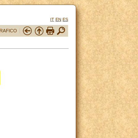
IT
EN
ES
RAFICO