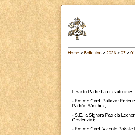
Home
>
Bollettino
>
2026
>
07
>
0
Il Santo Padre ha ricevuto quest
- Em.mo Card. Baltazar Enrique
Padrón Sánchez;
- S.E. la Signora Patricia Leono
Credenziali;
- Em.mo Card. Vicente Bokalic Ig