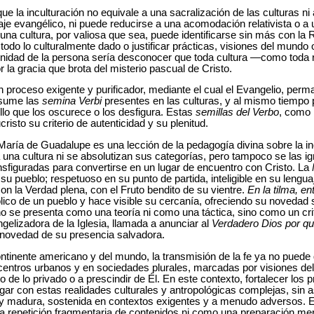
que la inculturación no equivale a una sacralización de las culturas 
aje evangélico, ni puede reducirse a una acomodación relativista o a 
una cultura, por valiosa que sea, puede identificarse sin más con la 
ar todo lo culturalmente dado o justificar prácticas, visiones del mundo
dignidad de la persona sería desconocer que toda cultura —como tod
 la gracia que brota del misterio pascual de Cristo.
n proceso exigente y purificador, mediante el cual el Evangelio, per
asume las
semina Verbi
presentes en las culturas, y al mismo tiempo p
llo que los oscurece o los desfigura. Estas
semillas del Verbo
, como 
risto su criterio de autenticidad y su plenitud.
aría de Guadalupe es una lección de la pedagogía divina sobre la in
a una cultura ni se absolutizan sus categorías, pero tampoco se las ig
nsfiguradas para convertirse en un lugar de encuentro con Cristo. La
 pueblo; respetuoso en su punto de partida, inteligible en su lenguaj
on la Verdad plena, con el Fruto bendito de su vientre.
En la tilma, en
ico de un pueblo y hace visible su cercanía, ofreciendo su novedad s
no se presenta como una teoría ni como una táctica, sino como un cri
gelizadora de la Iglesia, llamada a anunciar al
Verdadero Dios por qu
al novedad de su presencia salvadora.
tinente americano y del mundo, la transmisión de la fe ya no puede
centros urbanos y en sociedades plurales, marcadas por visiones del
to de lo privado o a prescindir de Él. En este contexto, fortalecer los
gar con estas realidades culturales y antropológicas complejas, sin 
 y madura, sostenida en contextos exigentes y a menudo adversos. Es
a repetición fragmentaria de contenidos ni como una preparación me