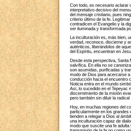
Con todo, es necesario aclarar 
interpretativo decisivo del mens
del mensaje cristiano, pues ning
criterio último de la fe. Legitim
contradicen el Evangelio y la 
ser iluminada y transformada por
La inculturación es, más bien, u
verdad, reconoce, discierne y 
auténticos, liberándolos de aque
del Espíritu, encuentran en Jesuc
Desde esta perspectiva, Santa M
salvífica. En ella no se canoniz
son asumidas, purificadas y tra
modo de Dios para acercarse a su
conducción hacia el encuentro c
Noticia entra en el mundo simból
Así, lo sucedido en el Tepeyac 
discernimiento de la misión evan
pero también sin diluir la radic
Hoy, en muchas regiones del con
particularmente en los grandes 
tienden a relegar a Dios al ámbi
una inculturación capaz de dialo
modo que suscite una fe adulta
transmisión de la fe no como un