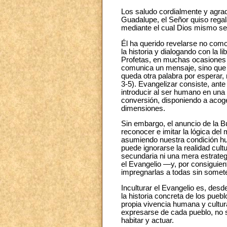
Los saludo cordialmente y agrade
Guadalupe, el Señor quiso regala
mediante el cual Dios mismo se 
Él ha querido revelarse no com
la historia y dialogando con la
Profetas, en muchas ocasiones
comunica un mensaje, sino que
queda otra palabra por esperar,
3-5). Evangelizar consiste, ante
introducir al ser humano en una r
conversión, disponiendo a acoge
dimensiones.
Sin embargo, el anuncio de la 
reconocer e imitar la lógica del 
asumiendo nuestra condición hu
puede ignorarse la realidad cul
secundaria ni una mera estrategi
el Evangelio —y, por consiguient
impregnarlas a todas sin somet
Inculturar el Evangelio es, des
la historia concreta de los pu
propia vivencia humana y cultura
expresarse de cada pueblo, no s
habitar y actuar.