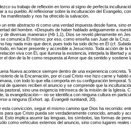
zco su trabajo de reflexión en torno al signo de perfecta inculturac
r a su pueblo. Al reflexionar sobre la inculturación del Evangelio, c
ha manifestado y nos ha ofrecido la salvación.
o un ente abstracto ni como una verdad impuesta desde fuera, sino 
 libertad del hombre. «Después de haber hablado antiguamente a nuest
 y de diversas maneras» (
Hb
1,1), Dios se reveló plenamente en Jesu
 se comunica Él mismo; por eso, como enseña san Juan de la Cruz,
 no hay nada más que decir, pues todo ha sido dicho en Él (cf.
Subida
 todo, en hacer presente y accesible a Jesucristo. Toda acción de la 
elación viva con Él, que ilumina la existencia, interpela la libertad y
r el don de la fe como respuesta al Amor que da sentido y sostiene l
Buena Nueva acontece siempre dentro de una experiencia concreta. T
misterio de la Encarnación, por el cual Cristo «se hizo carne y habitó 
mana, con todo lo que ella comporta en su configuración temporal. 
tural de quienes reciben el anuncio y se comprende que la inculturaci
a pastoral, sino una exigencia intrínseca de la misión de la Iglesia.
e, la evangelización— no se identifica con ninguna cultura en particu
erse a ninguna (Exhort. ap.
Evangelii nuntiandi
, 20).
de esta convicción, seguir el mismo camino que Dios ha recorrido: en
eblos para que Cristo pueda ser verdaderamente conocido, amado y ac
l. Esto implica asumir las lenguas, los símbolos, las formas de pensa
ólo como vehículos externos del anuncio, sino como lugares reales 