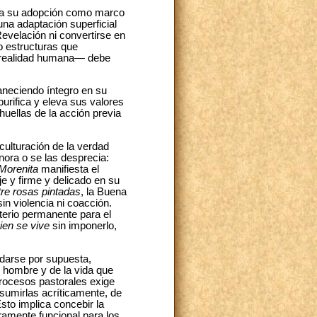
ni a su adopción como marco
una adaptación superficial
Revelación ni convertirse en
 o estructuras que
a realidad humana— debe
maneciendo íntegro en su
urifica y eleva sus valores
huellas de la acción previa
culturación de la verdad
nora o se las desprecia:
Morenita
manifiesta el
e y firme y delicado en su
tre rosas pintadas
, la Buena
in violencia ni coacción.
terio permanente para el
ien se vive
sin imponerlo,
 darse por supuesta,
 hombre y de la vida que
 procesos pastorales exige
asumirlas acríticamente, de
to implica concebir la
ramente funcional para los