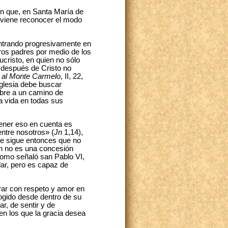
ión que, en Santa María de
onviene reconocer el modo
entrando progresivamente en
ros padres por medio de los
cristo, en quien no sólo
 después de Cristo no
 al Monte Carmelo
, II, 22,
Iglesia debe buscar
 abre a un camino de
a vida en todas sus
ener eso en cuenta es
entre nosotros» (
Jn
1,14),
Se sigue entonces que no
ón no es una concesión
 Como señaló san Pablo VI,
lar, pero es capaz de
trar con respeto y amor en
ogido desde dentro de su
r, de sentir y de
en los que la gracia desea