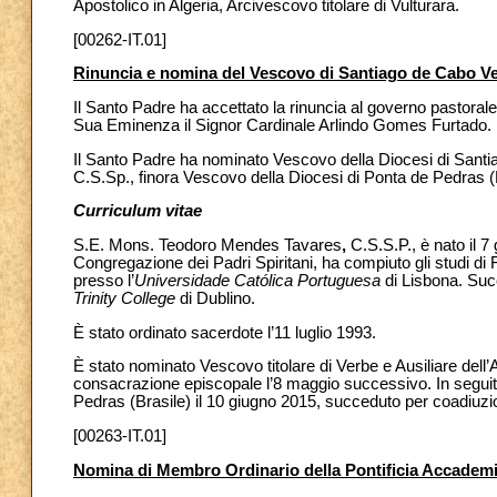
Apostolico in Algeria, Arcivescovo titolare di Vulturara.
[00262-IT.01]
Rinuncia e nomina del Vescovo di Santiago de Cabo V
Il Santo Padre ha accettato la rinuncia al governo pastora
Sua Eminenza il Signor Cardinale Arlindo Gomes Furtado.
Il Santo Padre ha nominato Vescovo della Diocesi di San
C.S.Sp., finora Vescovo della Diocesi di Ponta de Pedras (
Curriculum vitae
S.E. Mons. Teodoro Mendes Tavares
,
C.S.S.P., è nato il 
Congregazione dei Padri Spiritani, ha compiuto gli studi di Fi
presso l’
Universidade Católica Portuguesa
di Lisbona. Suc
Trinity College
di Dublino.
È stato ordinato sacerdote l’11 luglio 1993.
È stato nominato Vescovo titolare di Verbe e Ausiliare dell’
consacrazione episcopale l’8 maggio successivo. In seguit
Pedras (Brasile) il 10 giugno 2015, succeduto per coadiuzi
[00263-IT.01]
Nomina di Membro Ordinario della Pontificia Accademia