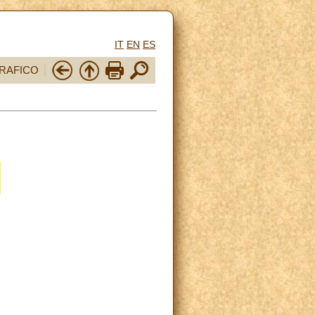
IT
EN
ES
RAFICO