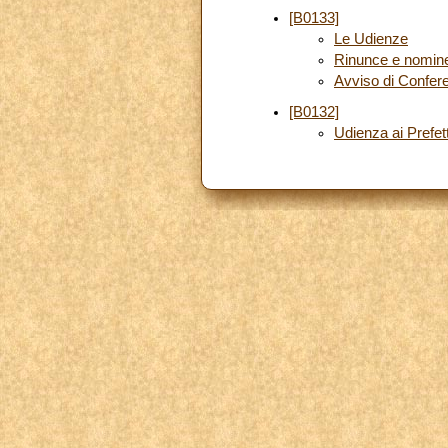
[B0133]
Le Udienze
Rinunce e nomin
Avviso di Confe
[B0132]
Udienza ai Prefetti