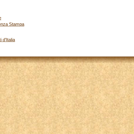
e
renza Stampa
 d’Italia