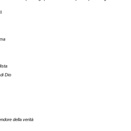
I
ima
ista
 di Dio
endore della verità