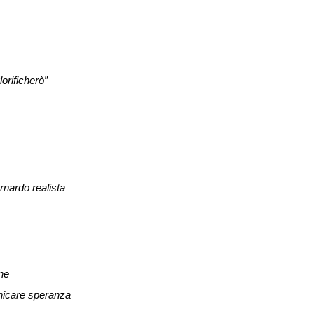
glorificherò”
nardo realista
ne
icare speranza