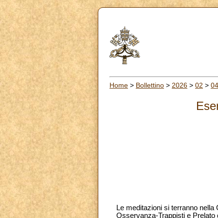
Home
>
Bollettino
>
2026
>
02
>
0
Eser
Le meditazioni si terranno nella
Osservanza-Trappisti e Prelato d