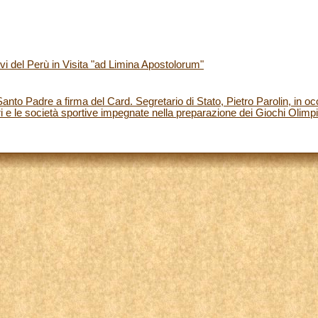
i del Perù in Visita "ad Limina Apostolorum"
nto Padre a firma del Card. Segretario di Stato, Pietro Parolin, in 
ntari e le società sportive impegnate nella preparazione dei Giochi Olimpi