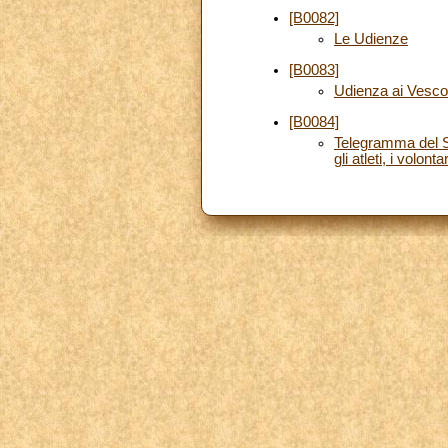
[B0082]
Le Udienze
[B0083]
Udienza ai Vescov
[B0084]
Telegramma del Sa
gli atleti, i volo