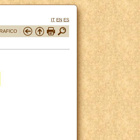
IT
EN
ES
RAFICO