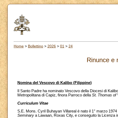
Home
>
Bollettino
>
2026
>
01
>
24
Rinunce e 
Nomina del Vescovo di Kalibo (Filippine)
Il Santo Padre ha nominato Vescovo della Diocesi di Kalibo (F
Metropolitana di Capiz, finora Parroco della
St. Thomas of 
Curriculum Vitae
S.E. Mons.
Cyril Buhayan Villareal è nato il 1° marzo 197
Seminary
a Lawaan, Roxas City, e conseguito la Licenza i