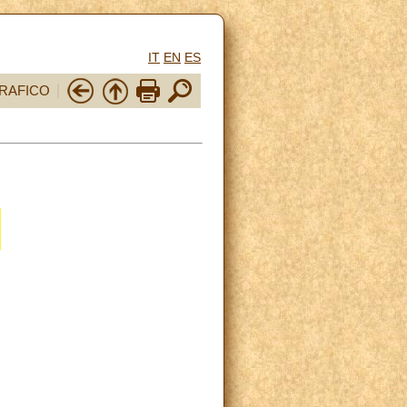
IT
EN
ES
RAFICO