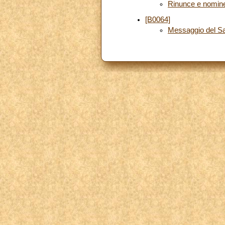
Rinunce e nomin
[B0064]
Messaggio del Sa