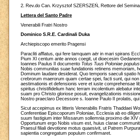
2. Rev.do Can. Krzysztof SZERSZEŃ, Rettore del Seminario
Lettera del Santo Padre
Venerabili Fratri Nostro
Dominico S.R.E. Cardinali Duka
Archiepiscopo emerito Pragensi
Paracliti afflatus, qui fere tamquam aër in mari spirans 
Pium XI centum ante annos coegit, ut dioecesim Gedane
Ioannes Paulus II documento
Totus Tuus Poloniae populus
Nobis communitas suae fundationis retinens memoriam, ho
Dominum laudare desiderat. Quo temporis saeculi spatio h
crebrorum maerorum quam certae spei, facti sunt, qui no
aestimationis et defensionis vere et iuste comprehensae lib
spiritus christifidelium hanc terram incolentium alebatur i
suam pro Christo gloriose posuit, evangelizationis missione
Nostro praeclaro Decessore s. Ioanne Paulo II prolatis,
Sicut accepimus ex litteris Venerabilis Fratris Thaddaei W
Conferentiae Episcoporum Poloniae, Ecclesia ab eo diligente
suum fastigium inter Missarum sollemnia proximo die XI
Opportunum ergo Nobis visum est, huius clarae communita
Praesul filiali devotione motus quaesivit, ut Patrem Purp
sapientia congregatum populum confirmaret.