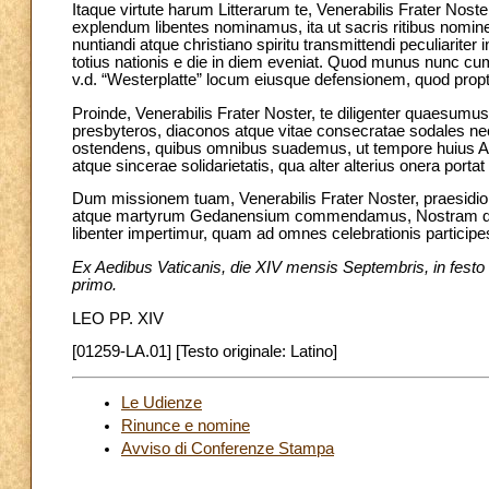
Itaque virtute harum Litterarum te, Venerabilis Frater Noste
explendum libentes nominamus, ita ut sacris ritibus nomin
nuntiandi atque christiano spiritu transmittendi peculiariter 
totius nationis e die in diem eveniat. Quod munus nunc cum
v.d. “Westerplatte” locum eiusque defensionem, quod propt
Proinde, Venerabilis Frater Noster, te diligenter quaesumus,
presbyteros, diaconos atque vitae consecratae sodales nec
ostendens, quibus omnibus suademus, ut tempore huius Anni 
atque sincerae solidarietatis, qua alter alterius onera porta
Dum missionem tuam, Venerabilis Frater Noster, praesidio B
atque martyrum Gedanensium commendamus, Nostram deniq
libenter impertimur, quam ad omnes celebrationis participe
Ex Aedibus Vaticanis, die XIV mensis Septembris, in fest
primo.
LEO PP. XIV
[01259-LA.01] [Testo originale: Latino]
Le Udienze
Rinunce e nomine
Avviso di Conferenze Stampa