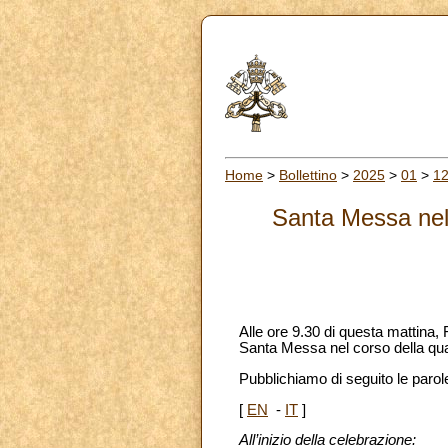
Home
>
Bollettino
>
2025
>
01
>
1
Santa Messa nell
Alle ore 9.30 di questa mattina,
Santa Messa nel corso della qua
Pubblichiamo di seguito le parol
[
EN
-
IT
]
All’inizio della celebrazione: