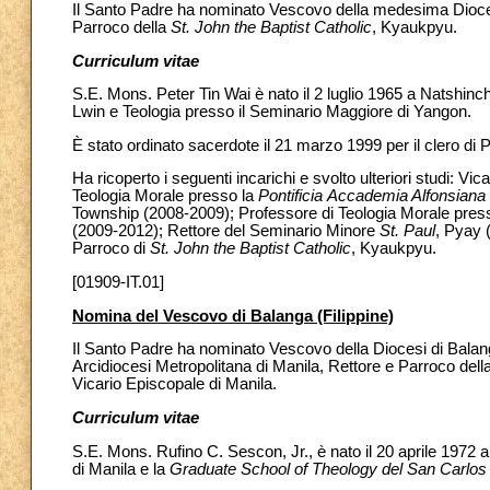
Il Santo Padre ha nominato Vescovo della medesima Diocesi 
Parroco della
St. John the Baptist Catholic
, Kyaukpyu.
Curriculum vitae
S.E. Mons. Peter Tin Wai è nato il 2 luglio 1965 a Natshinc
Lwin e Teologia presso il Seminario Maggiore di Yangon.
È stato ordinato sacerdote il 21 marzo 1999 per il clero di 
Ha ricoperto i seguenti incarichi e svolto ulteriori studi: Vic
Teologia Morale presso la
Pontificia
Accademia Alfonsiana
Township (2008-2009); Professore di Teologia Morale presso
(2009-2012); Rettore del Seminario Minore
St. Paul
, Pyay 
Parroco di
St. John the Baptist Catholic
, Kyaukpyu.
[01909-IT.01]
Nomina del Vescovo di Balanga (Filippine)
Il Santo Padre ha nominato Vescovo della Diocesi di Balanga
Arcidiocesi Metropolitana di Manila, Rettore e Parroco dell
Vicario Episcopale di Manila.
Curriculum vitae
S.E. Mons. Rufino C. Sescon, Jr., è nato il 20 aprile 1972 a
di Manila e la
Graduate School of Theology
del San Carlos