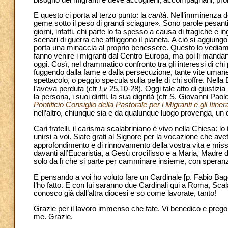
E questo ci porta al terzo punto: la
carità
. Nell’imminenza d
geme sotto il peso di grandi sciagure». Sono parole pesanti
giorni, infatti, chi parte lo fa spesso a causa di tragiche e i
scenari di guerra che affliggono il pianeta. A ciò si aggiungo
porta una minaccia al proprio benessere. Questo lo vediamo
fanno venire i migranti dal Centro Europa, ma poi li mandan
oggi. Così, nel drammatico confronto tra gli interessi di chi 
fuggendo dalla fame e dalla persecuzione, tante vite umane va
spettacolo, o peggio specula sulla pelle di chi soffre. Nella B
l’aveva perduta (cfr
Lv
25,10-28). Oggi tale atto di giustizia
la persona, i suoi diritti, la sua dignità (cfr S. Giovanni Paolo
Pontificio Consiglio della Pastorale per i Migranti e gli Itiner
nell’altro, chiunque sia e da qualunque luogo provenga, un don
Cari fratelli, il carisma scalabriniano è vivo nella Chiesa: 
unirsi a voi. Siate grati al Signore per la vocazione che ave
approfondimento e di rinnovamento della vostra vita e missi
davanti all’Eucaristia, a Gesù crocifisso e a Maria, Madre 
solo da lì che si parte per camminare insieme, con speranza
E pensando a voi ho voluto fare un Cardinale [p. Fabio Bagg
l’ho fatto. E con lui saranno due Cardinali qui a Roma, Scal
conosco già dall’altra diocesi e so come lavorate, tanto!
Grazie per il lavoro immenso che fate. Vi benedico e prego
me. Grazie.