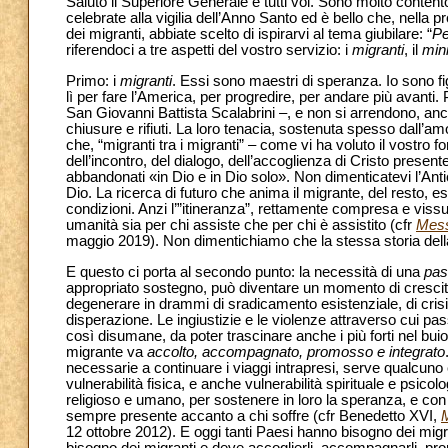
Saluto il Superiore Generale e tutti voi. Sono molto content
celebrate alla vigilia dell’Anno Santo ed è bello che, nella 
dei migranti, abbiate scelto di ispirarvi al tema giubilare: “
Pe
riferendoci a tre aspetti del vostro servizio: i
migranti
, il
min
Primo: i
migranti
. Essi sono maestri di speranza. Io sono f
lì per fare l’America, per progredire, per andare più avanti
San Giovanni Battista Scalabrini –, e non si arrendono, a
chiusure e rifiuti. La loro tenacia, sostenuta spesso dall’am
che, “migranti tra i migranti” – come vi ha voluto il vostro
dell’incontro, del dialogo, dell’accoglienza di Cristo presente 
abbandonati «in Dio e in Dio solo». Non dimenticatevi l’Antic
Dio. La ricerca di futuro che anima il migrante, del resto, 
condizioni. Anzi l’”itineranza”, rettamente compresa e vissu
umanità sia per chi assiste che per chi è assistito (cfr
Mess
maggio 2019). Non dimentichiamo che la stessa storia della
E questo ci porta al secondo punto: la necessità di una
pas
appropriato sostegno, può diventare un momento di crescita p
degenerare in drammi di sradicamento esistenziale, di crisi di
disperazione. Le ingiustizie e le violenze attraverso cui pass
così disumane, da poter trascinare anche i più forti nel bu
migrante va
accolto, accompagnato, promosso e integrato
necessarie a continuare i viaggi intrapresi, serve qualcuno c
vulnerabilità fisica, e anche vulnerabilità spirituale e psico
religioso e umano, per sostenere in loro la speranza, e con 
sempre presente accanto a chi soffre (cfr Benedetto XVI,
M
12 ottobre 2012). E oggi tanti Paesi hanno bisogno dei migranti.
bisogno dei migranti e deve accoglierli, accompagnarli, pro