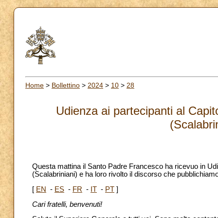
Home
>
Bollettino
>
2024
>
10
>
28
Udienza ai partecipanti al Capi
(Scalabri
Questa mattina il Santo Padre Francesco ha ricevuo in Udie
(Scalabriniani) e ha loro rivolto il discorso che pubblichiamo
[
EN
-
ES
-
FR
-
IT
-
PT
]
Cari fratelli, benvenuti!