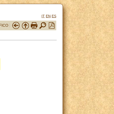
IT
EN
ES
FICO