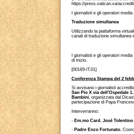
https://press.vatican.va/accredi
I giornalisti e gli operatori me
Traduzione simultanea
Utilizzando la piattaforma virtu
canali di traduzione simultanea
I giornalisti e gli operatori medi
di inizio.
[00169-IT.01]
Conferenza Stampa del 2 febb
Si avvisano i giornalisti accredit
San Pio X via dell’Ospedale 1
Bambini
, organizzata dal Dicas
partecipazione di Papa Francesco
Interverranno:
-
Em.mo Card. José Tolentin
-
Padre Enzo Fortunato
, Coord