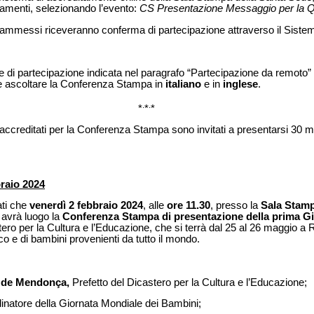
tamenti, selezionando l’evento:
CS Presentazione Messaggio per la 
dia ammessi riceveranno conferma di partecipazione attraverso il Siste
ale di partecipazione indicata nel paragrafo “Partecipazione da remoto”
 e ascoltare la Conferenza Stampa in
italiano
e in
inglese
.
.
.
*
*
*
a accreditati per la Conferenza Stampa sono invitati a presentarsi 30 min
raio 2024
ati che
venerdì 2 febbraio 2024
, alle
ore 11.30
, presso la
Sala Stamp
, avrà luogo la
Conferenza Stampa di presentazione della prima Gi
tero per la Cultura e l’Educazione, che si terrà dal 25 al 26 maggio a
 e di bambini provenienti da tutto il mondo.
o de Mendonça,
Prefetto del Dicastero per la Cultura e l’Educazione;
inatore della Giornata Mondiale dei Bambini;