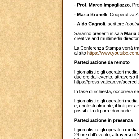
-
Prof. Marco Impagliazzo
, Pr
-
Maria Brunelli
, Cooperativa
A
-
Aldo Cagnoli,
scrittore
(contri
Saranno presenti in sala
Maria L
creative and multimedia director
La Conferenza Stampa verrà tras
al sito
https://www.youtube.com
Partecipazione da remoto
I giornalisti e gli operatori me
due ore dall’evento, attraverso i
https://press.vatican.va/accredi
In fase di richiesta, occorrerà s
I giornalisti e gli operatori me
e, contestualmente, il link per 
possibilità di porre domande.
Partecipazione in presenza
I giornalisti e gli operatori me
24 ore dall’evento, attraverso il