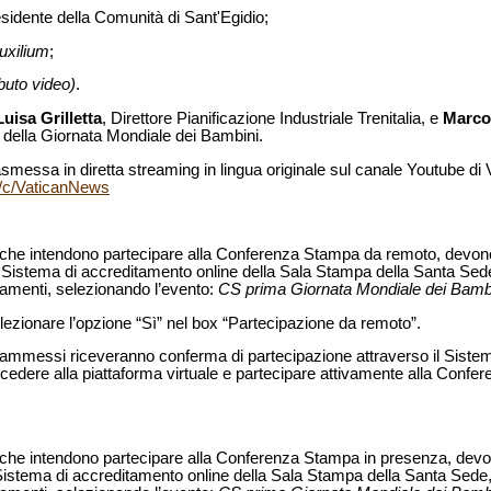
esidente della Comunità di Sant'Egidio;
uxilium
;
buto video)
.
uisa Grilletta
, Direttore Pianificazione Industriale Trenitalia, e
Marco
 della Giornata Mondiale dei Bambini.
messa in diretta streaming in lingua originale sul canale Youtube di
/c/VaticanNews
dia che intendono partecipare alla Conferenza Stampa da remoto, devono 
l Sistema di accreditamento online della Sala Stampa della Santa Sede,
tamenti, selezionando l’evento:
CS prima Giornata Mondiale dei Bambi
elezionare l’opzione “Sì” nel box “Partecipazione da remoto”.
dia ammessi riceveranno conferma di partecipazione attraverso il Siste
accedere alla piattaforma virtuale e partecipare attivamente alla Conf
dia che intendono partecipare alla Conferenza Stampa in presenza, devon
 Sistema di accreditamento online della Sala Stampa della Santa Sede, 