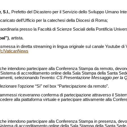
 S.I.
, Prefetto del Dicastero per il Servizio dello Sviluppo Umano Inte
ncaricato dell’Ufficio per la catechesi della Diocesi di Roma;
raordinaria presso la Facoltà di Scienze Sociali della Pontificia Unive
pal”)
, artista.
messa in diretta streaming in lingua originale sul canale Youtube di
/c/VaticanNews
dia che intendono partecipare alla Conferenza Stampa da remoto, devono 
l Sistema di accreditamento online della Sala Stampa della Santa Sede,
tamenti, selezionando l’evento:
CS Presentazione Messaggio per la 
elezionare l’opzione “Sì” nel box “Partecipazione da remoto”.
dia ammessi riceveranno conferma di partecipazione attraverso il Siste
accedere alla piattaforma virtuale e partecipare attivamente alla Conf
dia che intendono partecipare alla Conferenza Stampa in presenza, devon
 Sistema di accreditamento online della Sala Stampa della Santa Sede, 