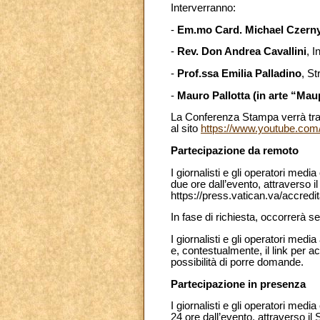
Interverranno:
-
Em.mo Card. Michael Czerny,
-
Rev. Don Andrea Cavallini
, I
-
Prof.ssa Emilia Palladino
, St
-
Mauro Pallotta (in arte “Mau
La Conferenza Stampa verrà tras
al sito
https://www.youtube.com
Partecipazione da remoto
I giornalisti e gli operatori me
due ore dall’evento, attraverso i
https://press.vatican.va/accredi
In fase di richiesta, occorrerà s
I giornalisti e gli operatori me
e, contestualmente, il link per 
possibilità di porre domande.
Partecipazione in presenza
I giornalisti e gli operatori me
24 ore dall’evento, attraverso il