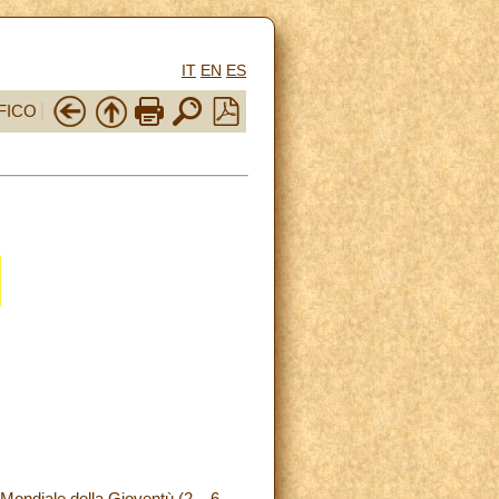
IT
EN
ES
FICO
 Mondiale della Gioventù (2 – 6