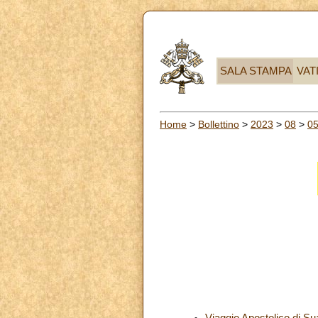
SALA STAMPA
VAT
Home
>
Bollettino
>
2023
>
08
>
0
Viaggio Apostolico di Su