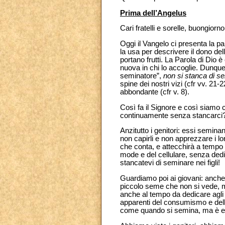
Prima dell’Angelus
Cari fratelli e sorelle, buongiorno
Oggi il Vangelo ci presenta la p
la usa per descrivere il dono d
portano frutti. La Parola di Dio è
nuova in chi lo accoglie. Dunque
seminatore”,
non si stanca di s
spine dei nostri vizi (cfr vv. 2
abbondante (cfr v. 8).
Così fa il Signore e così siamo 
continuamente senza stancarci
Anzitutto i genitori: essi semina
non capirli e non apprezzare i l
che conta, e attecchirà a tempo o
mode e del cellulare, senza dedic
stancatevi di seminare nei figli!
Guardiamo poi ai giovani: anche 
piccolo seme che non si vede, ma
anche al tempo da dedicare agli 
apparenti del consumismo e dell’
come quando si semina, ma è esse