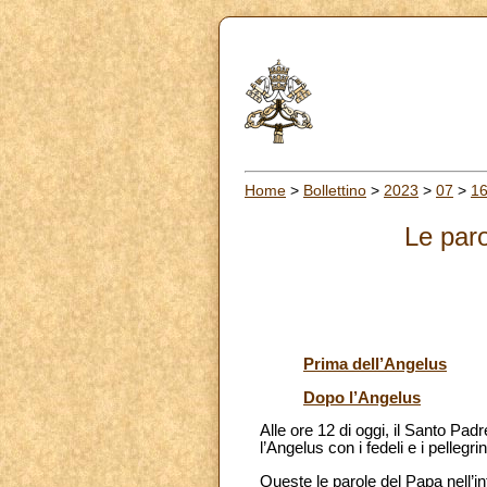
Home
>
Bollettino
>
2023
>
07
>
1
Le paro
Prima dell’Angelus
Dopo l’Angelus
Alle ore 12 di oggi, il Santo Pad
l’Angelus con i fedeli e i pellegri
Queste le parole del Papa nell’i