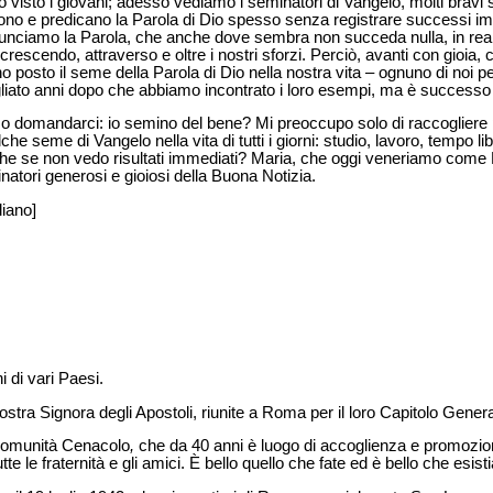
 visto i giovani; adesso vediamo i seminatori di Vangelo, molti bravi sac
vono e predicano la Parola di Dio spesso senza registrare successi i
ciamo la Parola, che anche dove sembra non succeda nulla, in realt
 crescendo, attraverso e oltre i nostri sforzi. Perciò, avanti con gioia, car
posto il seme della Parola di Dio nella nostra vita – ognuno di noi p
liato anni dopo che abbiamo incontrato i loro esempi, ma è successo p
amo domandarci: io semino del bene? Mi preoccupo solo di raccogliere
lche seme di Vangelo nella vita di tutti i giorni: studio, lavoro, tempo
he se non vedo risultati immediati? Maria, che oggi veneriamo come
natori generosi e gioiosi della Buona Notizia.
liano]
ni di vari Paesi.
stra Signora degli Apostoli, riunite a Roma per il loro Capitolo Genera
a Comunità Cenacolo
,
che da 40 anni è luogo di accoglienza e promoz
tte le fraternità e gli amici. È bello quello che fate ed è bello che esist