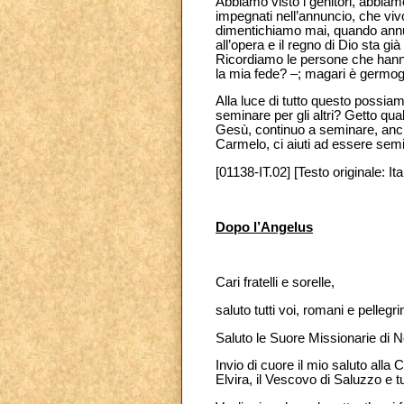
Abbiamo visto i genitori, abbiamo
impegnati nell’annuncio, che vi
dimentichiamo mai, quando annun
all’opera e il regno di Dio sta già
Ricordiamo le persone che hanno 
la mia fede? –; magari è germog
Alla luce di tutto questo possi
seminare per gli altri? Getto qua
Gesù, continuo a seminare, anc
Carmelo, ci aiuti ad essere semi
[01138-IT.02] [Testo originale: Ita
Dopo l’Angelus
Cari fratelli e sorelle,
saluto tutti voi, romani e pellegri
Saluto le Suore Missionarie di No
Invio di cuore il mio saluto all
Elvira, il Vescovo di Saluzzo e tu