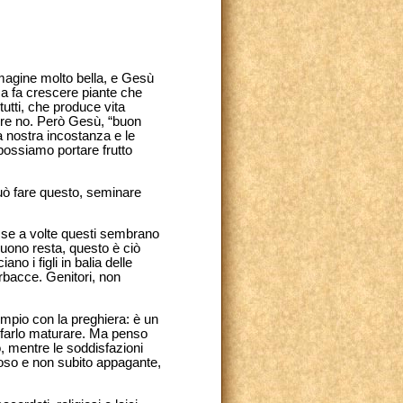
magine molto bella, e Gesù
ma fa crescere piante che
tutti, che produce vita
pure no. Però Gesù, “buon
a nostra incostanza e le
possiamo portare frutto
uò fare questo, seminare
si se a volte questi sembrano
buono resta, questo è ciò
o i figli in balia delle
erbacce. Genitori, non
empio con la preghiera: è un
ò farlo maturare. Ma penso
, mentre le soddisfazioni
coso e non subito appagante,