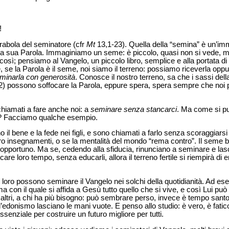
!
arabola del seminatore (cfr
Mt
13,1-23). Quella della “semina” è un’im
ella sua Parola. Immaginiamo un seme: è piccolo, quasi non si vede, 
 così; pensiamo al Vangelo, un piccolo libro, semplice e alla portata di 
, se la Parola è il seme, noi siamo il terreno: possiamo riceverla op
eminarla con generosità
. Conosce il nostro terreno, sa che i sassi dell
1-22) possono soffocare la Parola, eppure spera, spera sempre che noi 
chiamati a fare anche noi: a
seminare
senza stancarci
. Ma come si p
? Facciamo qualche esempio.
no il bene e la fede nei figli, e sono chiamati a farlo senza scoraggiar
oro insegnamenti, o se la mentalità del mondo “rema contro”. Il seme 
pportuno. Ma se, cedendo alla sfiducia, rinunciano a seminare e lascian
are loro tempo, senza educarli, allora il terreno fertile si riempirà di 
loro possono seminare il Vangelo nei solchi della quotidianità. Ad es
 con il quale si affida a Gesù tutto quello che si vive, e così Lui pu
altri, a chi ha più bisogno: può sembrare perso, invece è tempo santo
edonismo lasciano le mani vuote. E penso allo studio: è vero, è fati
nziale per costruire un futuro migliore per tutti.