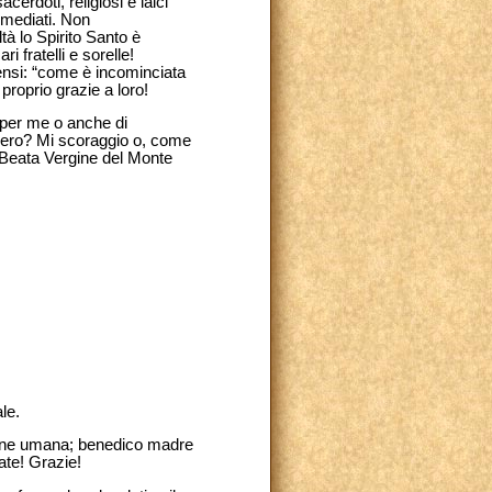
erdoti, religiosi e laici
mmediati. Non
à lo Spirito Santo è
i fratelli e sorelle!
ensi: “come è incominciata
roprio grazie a loro!
 per me o anche di
 libero? Mi scoraggio o, come
 Beata Vergine del Monte
le.
ione umana; benedico madre
iate! Grazie!