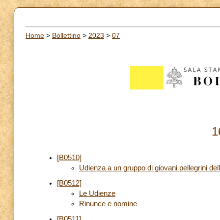
Home
>
Bollettino
>
2023
>
07
1
[B0510]
Udienza a un gruppo di giovani pellegrini del
[B0512]
Le Udienze
Rinunce e nomine
[B0511]