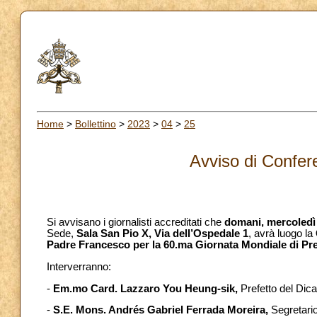
Home
>
Bollettino
>
2023
>
04
>
25
Avviso di Confe
Si avvisano i giornalisti accreditati che
domani, mercoledì 
Sede,
Sala San Pio X, Via dell’Ospedale 1
, avrà luogo la
Padre Francesco per la 60.ma Giornata Mondiale di Pre
Interverranno:
-
Em.mo Card. Lazzaro You Heung-sik,
Prefetto del Dica
-
S.E. Mons. Andrés Gabriel Ferrada Moreira,
Segretario