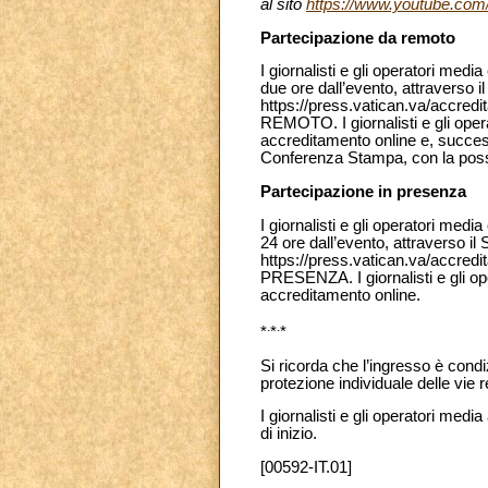
al sito
https://www.youtube.com
Partecipazione da remoto
I giornalisti e gli operatori me
due ore dall’evento, attraverso i
https://press.vatican.va/accred
REMOTO. I giornalisti e gli ope
accreditamento online e, success
Conferenza Stampa, con la possi
Partecipazione in presenza
I giornalisti e gli operatori me
24 ore dall’evento, attraverso il
https://press.vatican.va/accred
PRESENZA. I giornalisti e gli o
accreditamento online.
.
.
*
*
*
Si ricorda che l’ingresso è condi
protezione individuale delle vie r
I giornalisti e gli operatori medi
di inizio.
[00592-IT.01]