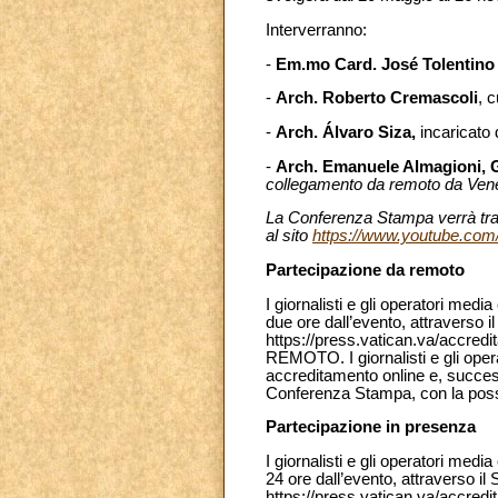
Interverranno:
-
Em.mo Card. José Tolentin
-
Arch. Roberto Cremascoli
, 
-
Arch. Álvaro Siza,
incaricato
-
Arch. Emanuele Almagioni, 
collegamento da remoto da Vene
La Conferenza Stampa verrà tras
al sito
https://www.youtube.com
Partecipazione da remoto
I giornalisti e gli operatori me
due ore dall’evento, attraverso i
https://press.vatican.va/accred
REMOTO. I giornalisti e gli ope
accreditamento online e, success
Conferenza Stampa, con la possi
Partecipazione in presenza
I giornalisti e gli operatori me
24 ore dall’evento, attraverso il
https://press.vatican.va/accred