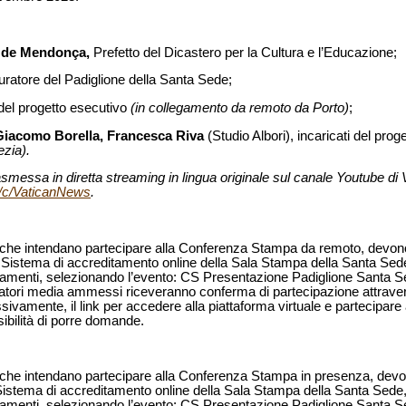
o de Mendonça,
Prefetto del Dicastero per la Cultura e l’Educazione;
curatore del Padiglione della Santa Sede;
 del progetto esecutivo
(in collegamento da remoto da Porto)
;
Giacomo Borella, Francesca Riva
(Studio Albori), incaricati del pro
zia).
messa in diretta streaming in lingua originale sul canale Youtube di
/c/VaticanNews
.
dia che intendano partecipare alla Conferenza Stampa da remoto, devono 
l Sistema di accreditamento online della Sala Stampa della Santa Sede,
itamenti, selezionando l’evento: CS Presentazione Padiglione Santa 
ratori media ammessi riceveranno conferma di partecipazione attraver
ivamente, il link per accedere alla piattaforma virtuale e partecipare 
bilità di porre domande.
dia che intendano partecipare alla Conferenza Stampa in presenza, devon
 Sistema di accreditamento online della Sala Stampa della Santa Sede, 
itamenti, selezionando l’evento: CS Presentazione Padiglione Santa S