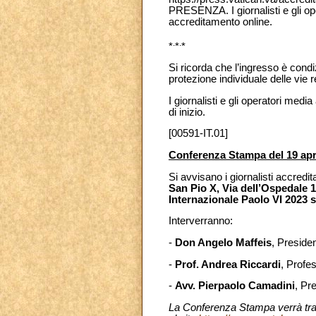
PRESENZA. I giornalisti e gli o
accreditamento online.
.
.
*
*
*
Si ricorda che l’ingresso è condi
protezione individuale delle vie r
I giornalisti e gli operatori medi
di inizio.
[00591-IT.01]
Conferenza Stampa del 19 apr
Si avvisano i giornalisti accredit
San Pio X, Via dell’Ospedale 1
Internazionale Paolo VI 2023 sul
Interverranno:
-
Don Angelo Maffeis
, Presiden
-
Prof. Andrea Riccardi
, Profe
-
Avv. Pierpaolo Camadini
, Pr
La Conferenza Stampa verrà tras