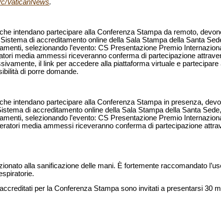
/c/VaticanNews
.
dia che intendano partecipare alla Conferenza Stampa da remoto, devono 
l Sistema di accreditamento online della Sala Stampa della Santa Sede,
itamenti, selezionando l’evento: CS Presentazione Premio Internazion
ratori media ammessi riceveranno conferma di partecipazione attraver
ivamente, il link per accedere alla piattaforma virtuale e partecipare 
bilità di porre domande.
dia che intendano partecipare alla Conferenza Stampa in presenza, devon
 Sistema di accreditamento online della Sala Stampa della Santa Sede, 
itamenti, selezionando l’evento: CS Presentazione Premio Internazion
peratori media ammessi riceveranno conferma di partecipazione attrav
zionato alla sanificazione delle mani. È fortemente raccomandato l’uso 
espiratorie.
a accreditati per la Conferenza Stampa sono invitati a presentarsi 30 min