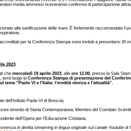
peratori media ammessi riceveranno conferma di partecipazione attrav
zionato alla sanificazione delle mani. È fortemente raccomandato l’uso 
espiratorie.
a accreditati per la Conferenza Stampa sono invitati a presentarsi 30 min
ile 2023
ati che
mercoledì 19 aprile 2023
, alle
ore 12.00
, presso la Sala Sta
, avrà luogo la
Conferenza Stampa di presentazione del Conferim
 tema “Paolo VI e l’Italia: l’eredità storica e l’attualità”.
te dell’Istituto Paolo VI di Brescia;
ssore emerito di Storia Contemporanea; Membro del Comitato Scientific
esidente dell’Opera per l’Educazione Cristiana.
messa in diretta streaming in lingua originale sul canale Youtube di