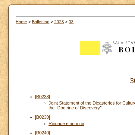
Home
>
Bollettino
>
2023
>
03
3
[B0238]
Joint Statement of the Dicasteries for Cul
the “Doctrine of Discovery”
[B0239]
Rinunce e nomine
[B0240]