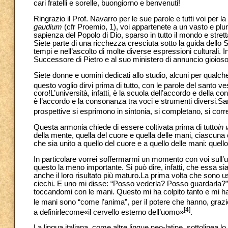
cari fratelli e sorelle, buongiorno e benvenuti!
Ringrazio il Prof. Navarro per le sue parole e tutti voi per
gaudium
(cfr Proemio, 1), voi appartenete a un vasto e plurif
sapienza del Popolo di Dio, sparso in tutto il mondo e stret
Siete parte di una ricchezza cresciuta sotto la guida dello S
tempi e nell’ascolto di molte diverse espressioni culturali.
Successore di Pietro e al suo ministero di annuncio gioioso d
Siete donne e uomini dedicati allo studio, alcuni per qualch
questo voglio dirvi prima di tutto, con le parole del santo v
coro!L’università, infatti, è la scuola dell’accordo e della c
è l’accordo e la consonanza tra voci e strumenti diversi.
prospettive si esprimono in sintonia, si completano, si correg
Questa armonia chiede di essere coltivata prima di tutto
in 
della mente, quella del cuore e quella delle mani, ciascuna 
che sia unito a quello del cuore e a quello delle mani: quello
In particolare vorrei soffermarmi un momento con voi sull’ul
questo la meno importante. Si può dire, infatti, che essa sia
anche il loro risultato più maturo.La prima volta che sono 
ciechi. E uno mi disse: “Posso vederla? Posso guardarla?” 
toccandomi con le mani. Questo mi ha colpito tanto e mi ha 
le mani sono “come l’anima”, per il potere che hanno, grazie a
[4]
a definirlecome«il cervello esterno dell’uomo»
.
La lingua italiana, come altre lingue neo-latine, sottolinea