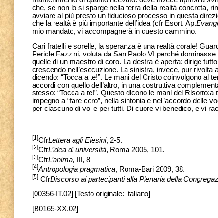
mantenimento di quanto ricevuto: deve invece aprirsi a svi
che, se non lo si sparge nella terra della realtà concreta, ri
avviare al più presto un fiducioso processo in questa dire
che la realtà è più importante dell’idea (cfr Esort. Ap.
Evange
mio mandato, vi accompagnerà in questo cammino.
Cari fratelli e sorelle, la speranza è una realtà corale! Guard
Pericle Fazzini, voluta da San Paolo VI perché dominasse 
quelle di un maestro di coro. La destra è aperta: dirige tutt
crescendo nell’esecuzione. La sinistra, invece, pur rivolta a
dicendo: “Tocca a te!”. Le mani del Cristo coinvolgono al temp
accordi con quello dell’altro, in una costruttiva complementa
stesso: “Tocca a te!”. Questo dicono le mani del Risorto:a tu
impegno a “fare coro”, nella sintonia e nell’accordo delle voc
per ciascuno di voi e per tutti. Di cuore vi benedico, e vi
_________________
[1]
Cfr
Lettera agli Efesini
, 2-5.
[2]
Cfr
L’idea di università
, Roma 2005, 101.
[3]
Cfr
L’anima
, III, 8.
[4]
Antropologia pragmatica
, Roma-Bari 2009, 38.
[5]
Cfr
Discorso ai partecipanti alla Plenaria della Congrega
[00356-IT.02] [Testo originale: Italiano]
[B0165-XX.02]