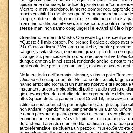
tipicamente manuale, la radice di parole come “comprendere
Mentre le mani prendono, la mente comprende, apprende e 
mani sensibili. La mente non potrà comprendere nulla se l
tempo, salute e talenti, o ancora se si rifiutano di dare la 
mani hanno dita puntate senza misericordia contro i fratelli 
stesse mani non sanno congiungersi e levarsi al Cielo in p
Guardiamo le mani di Cristo. Con esse Egli prende il pane e,
«Questo è il mio corpo». Poi prende il calice e, dopo aver r
24). Cosa vediamo? Vediamo mani che, mentre prendono, ring
sangue, la vita stessa, e rendono grazie, prendono e ringr
Evangelisti, per indicare la loro azione, usano il verbo
lamb
dunque armonia in noi stessi, rendendo anche le nostre man
ogni contatto e presa, con un’umile, gioiosa e sincera gratit
Nella custodia dell’armonia interiore, vi invito poi a “fare c
istituzioni
che rappresentate. Nel corso dei secoli, la generosit
hanno arricchito Roma di un numero notevole di Facoltà e Un
insegnanti, questa molteplicità di poli di studio rischia di 
gioia evangelica dello studio, dell’insegnamento e della ric
atto. Specie dopo la pandemia del Covid 19, urge avviare un 
istituzioni accademiche, per meglio onorare gli scopi specif
non andare litigando fra noi per prendere un alunno, un’ora in
e a non pensare a questo processo di crescita semplicemente
economiche e umane. Va visto, piuttosto, come uno slancio 
della storia. La vostra è un’eredità ricchissima, che può p
autoreferenziale, se diventa un pezzo di museo.Se volete ch