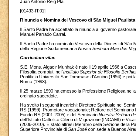
Juan Antonio Reig Plá.
[01433-IT.01]
Rinuncia e Nomina del Vescovo di São Miguel Paulista 
Il Santo Padre ha accettato la rinuncia al governo pastorale
Manuel Parrado Carral.
Il Santo Padre ha nominato Vescovo della Diocesi di São Mi
della Regione Sudamericana
Nossa Senhora Mãe dos Mig
Curriculum vitae
S.E. Mons. Algacir Munhak è nato il 19 aprile 1966 a Cascav
Filosofia compiuti nell’
Instituto Superior de Filosofia Berthie
Pontificia Università San Tommaso d’Aquino (1994) e poi la 
Roma (1998).
Il 25 marzo 1990 ha emesso la Professione Religiosa nella 
ordinato sacerdote.
Ha svolto i seguenti incarichi: Direttore Spirituale nel Sem
RS (1999); Promotore vocazionale; Rettore del Seminario 
Fundo-RS (2001-2005) e del Seminario
Nuestra Señora d
dell’Istituto Cattolico Cileno di Migrazione (INCAMI) e Vica
(2006-2010). È stato altresì Membro della Sezione della 
Superiore Provinciale di
San José
con sede a Buenos Aire