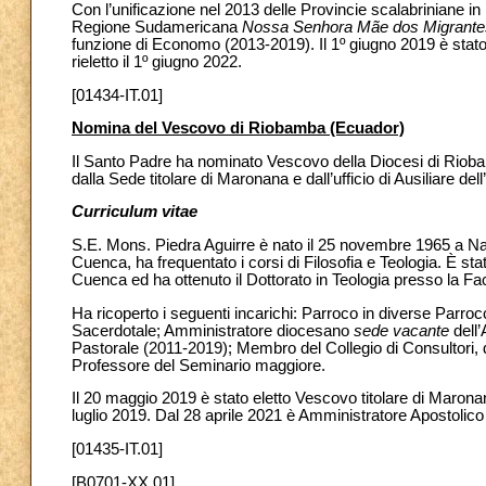
Con l’unificazione nel 2013 delle Provincie scalabriniane in
Regione Sudamericana
Nossa Senhora Mãe dos Migrante
funzione di Economo (2013-2019). Il 1º giugno 2019 è stato
rieletto il 1º giugno 2022.
[01434-IT.01]
Nomina del Vescovo di Riobamba (Ecuador)
Il Santo Padre ha nominato Vescovo della Diocesi di Rioba
dalla Sede titolare di Maronana e dall’ufficio di Ausiliare de
Curriculum vitae
S.E. Mons. Piedra Aguirre è nato il 25 novembre 1965 a Na
Cuenca, ha frequentato i corsi di Filosofia e Teologia. È st
Cuenca ed ha ottenuto il Dottorato in Teologia presso la Fa
Ha ricoperto i seguenti incarichi: Parroco in diverse Parro
Sacerdotale; Amministratore diocesano
sede vacante
dell
Pastorale (2011-2019); Membro del Collegio di Consultori, de
Professore del Seminario maggiore.
Il 20 maggio 2019 è stato eletto Vescovo titolare di Marona
luglio 2019. Dal 28 aprile 2021 è Amministratore Apostolic
[01435-IT.01]
[B0701-XX.01]