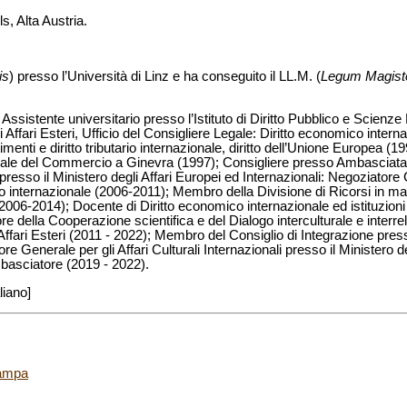
s, Alta Austria.
is
) presso l’Università di Linz e ha conseguito il LL.M. (
Legum Magist
 Assistente universitario presso l’Istituto di Diritto Pubblico e Scienze 
Affari Esteri, Ufficio del Consigliere Legale: Diritto economico internaz
stimenti e diritto tributario internazionale, diritto dell’Unione Europea
le del Commercio a Ginevra (1997); Consigliere presso Ambasciata ne
resso il Ministero degli Affari Europei ed Internazionali: Negoziatore Ca
o internazionale (2006-2011); Membro della Divisione di Ricorsi in mater
2006-2014); Docente di Diritto economico internazionale ed istituzio
e della Cooperazione scientifica e del Dialogo interculturale e interrel
 Affari Esteri (2011 - 2022); Membro del Consiglio di Integrazione presso
ore Generale per gli Affari Culturali Internazionali presso il Ministero d
mbasciatore (2019 - 2022).
liano]
tampa