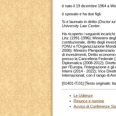
è nato il 19 dicembre 1964 a Wel
è sposato e ha due figli.
Si è laureato in diritto (
Doctor iur
University Law Center
.
Ha ricoperto i seguenti incarichi:
Linz (1991-1996); Ministero degli 
costituzionale, diritto degli inve
l’ONU e l’Organizzazione Mondia
2006); Ministro Plenipotenziario p
di investimenti, Diritto economic
presso la Cancelleria Federale (
Diplomatica (2008-2012); Direttor
per l’Europa, l’Integrazione e gli
Interni (2014 - 2022); Vice Dirett
Internazionali, con il rango di A
[01401-IT.01] [Testo originale: Ita
Le Udienze
Rinunce e nomine
Avviso di Conferenze S