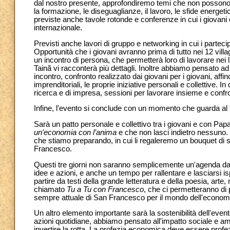
dal nostro presente, approfondiremo temi che non possono e
la formazione, le diseguaglianze, il lavoro, le sfide energetic
previste anche tavole rotonde e conferenze in cui i giovani
internazionale.
Previsti anche lavori di gruppo e networking in cui i partec
Opportunità che i giovani avranno prima di tutto nei 12 villa
un incontro di persona, che permetterà loro di lavorare nei
Tainã vi racconterà più dettagli. Inoltre abbiamo pensato a
incontro, confronto realizzato dai giovani per i giovani, a
imprenditoriali, le proprie iniziative personali e collettive. 
ricerca e di impresa, sessioni per lavorare insieme e confron
Infine, l'evento si conclude con un momento che guarda al f
Sarà un patto personale e collettivo tra i giovani e con 
un'economia con l’anima
e che non lasci indietro nessuno
che stiamo preparando, in cui li regaleremo un bouquet di 
Francesco.
Questi tre giorni non saranno semplicemente un'agenda da ri
idee e azioni, e anche un tempo per rallentare e lasciarsi is
partire da testi della grande letteratura e della poesia, a
chiamato
Tu a Tu con Francesco
, che ci permetteranno di p
sempre attuale di San Francesco per il mondo dell'economia
Un altro elemento importante sarà la sostenibilità dell'ev
azioni quotidiane, abbiamo pensato all'impatto sociale e am
invertire la rotta. La profezia economica deve essere profe