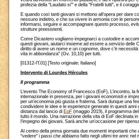
profezia della “Laudato si’” e della “Fratelli tutti”, e il cora
E quando così tanti giovani si mettono all’opera per dare c
nessuno indietro, e che sa vivere in armonia con le persone 
informarsi, seguire e accompagnare questo processo, evitando
strutture preesistenti.
Come Dicastero vogliamo impegnarci a custodire e accomp
questi giovani, aiutarci insieme ad essere a servizio delle C
diritto di avere un nome e un cognome, dove c’è necessità de
vita in abbondanza” (Gv. 10,10) per tutti.
[01312-IT.01] [Testo originale: Italiano]
Intervento di Lourdes Hércules
Il programma
L’evento The Economy of Francesco (EoF), L’incontro, la fest
internazionale in presenza, per i giovani economisti e impr
per un'economia più giusta e fraterna. Sarà dunque una fes
condividere le idee e le esperienze generate in questi anni d
distanza dal lancio di
EoF
(maggio 2019), il programma dell’e
tutto il mondo. Una narrazione della vita di EoF declinata in
l’impegno dei giovani. Sarà anche un'occasione per ripensare
Al centro della prima giornata due momenti importanti che 
“vedere” i passi che abbiamo fatto negli ultimi tre anni: ne