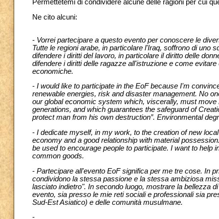
Permettetemi di condividere alcune delle ragioni per cui ques
Ne cito alcuni:
-
Vorrei partecipare a questo evento per conoscere le diverse
Tutte le regioni arabe, in particolare l'Iraq, soffrono di uno
difendere i diritti del lavoro, in particolare il diritto delle 
difendere i diritti delle ragazze all'istruzione e come evit
economiche.
-
I would like to participate in the EoF because I'm convin
renewable energies, risk and disaster management. No one ca
our global economic system which, viscerally, must move in
generations, and which guarantees the safeguard of Creation.
protect man from his own destruction”. Environmental degra
-
I dedicate myself, in my work, to the creation of new loca
economy and a good relationship with material possession.
be used to encourage people to participate. I want to help i
common goods.
-
Partecipare all'evento EoF significa per me tre cose. In pri
condividono la stessa passione e la stessa ambiziosa miss
lasciato indietro". In secondo luogo, mostrare la bellezza d
evento, sia presso le mie reti sociali e professionali sia p
Sud-Est Asiatico) e delle comunità musulmane.
-