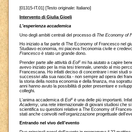
[01315-IT.01] [Testo originale: Italiano]
Intervento di Giulia Gioeli
L'esperienza accademica
Uno degli ambiti centrali del processo di
The Economy of 
Ho iniziato a far parte di The Economy of Francesco nel gi
Studiavo economia, mi piaceva l’economia civile e credevo
Francesco
è stato un grande dono.
Prender parte alle attività di
EoF
mi ha aiutato a capire ben
avevo iniziato per la mia tesi triennale, unendo al mio perc
Francescana. Ho infatti deciso di concentrare i miei studi s
successivi alla sua nascita - non sempre ad opera dei fran
la storia della nostra economia e della finanza, ma soprattu
anni hanno avuto la possibilità di poter presentare e svilupp
colleghi.
L'anima accademica di
EoF
è una delle più importanti. Inf
Academy
, una rete internazionale di giovani studiosi che s
scientifica su questioni relative a The Economy of Francesc
stati anche coinvolti nell'organizzazione progettuale dell'
Entrando nel vivo dell’evento