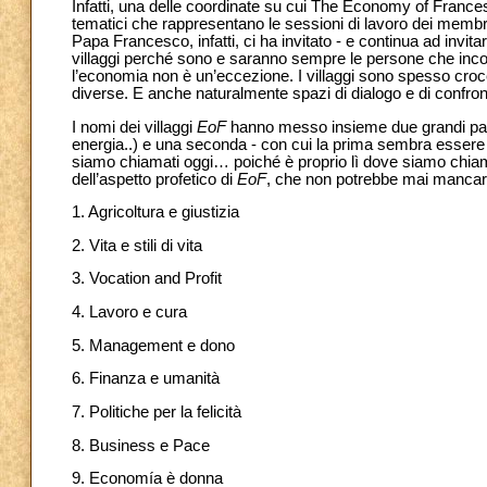
Infatti, una delle coordinate su cui The Economy of Francesc
tematici che rappresentano le sessioni di lavoro dei membr
Papa Francesco, infatti, ci ha invitato - e continua ad invit
villaggi perché sono e saranno sempre le persone che inco
l’economia non è un’eccezione. I villaggi sono spesso croce
diverse. E anche naturalmente spazi di dialogo e di confront
I nomi dei villaggi
EoF
hanno messo insieme due grandi paro
energia..) e una seconda - con cui la prima sembra essere i
siamo chiamati oggi… poiché è proprio lì dove siamo chiamat
dell’aspetto profetico di
EoF
, che non potrebbe mai mancare 
1. Agricoltura e giustizia
2. Vita e stili di vita
3. Vocation and Profit
4. Lavoro e cura
5. Management e dono
6. Finanza e umanità
7. Politiche per la felicità
8. Business e Pace
9. Economía è donna