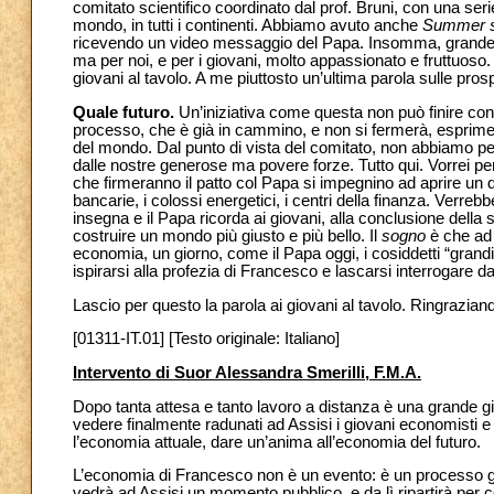
comitato scientifico coordinato dal prof. Bruni, con una serie
mondo, in tutti i continenti. Abbiamo avuto anche
Summer s
ricevendo un video messaggio del Papa. Insomma, grande l
ma per noi, e per i giovani, molto appassionato e fruttuoso.
giovani al tavolo. A me piuttosto un’ultima parola sulle prosp
Quale futuro.
Un’iniziativa come questa non può finire con l
processo, che è già in cammino, e non si fermerà, esprimend
del mondo. Dal punto di vista del comitato, non abbiamo pe
dalle nostre generose ma povere forze. Tutto qui. Vorrei p
che firmeranno il patto col Papa si impegnino ad aprire un di
bancarie, i colossi energetici, i centri della finanza. Ver
insegna e il Papa ricorda ai giovani, alla conclusione della 
costruire un mondo più giusto e più bello. Il
sogno
è che ad 
economia, un giorno, come il Papa oggi, i cosiddetti “grandi 
ispirarsi alla profezia di Francesco e lascarsi interrogare d
Lascio per questo la parola ai giovani al tavolo. Ringraziand
[01311-IT.01] [Testo originale: Italiano]
Intervento di Suor Alessandra Smerilli, F.M.A.
Dopo tanta attesa e tanto lavoro a distanza è una grande gio
vedere finalmente radunati ad Assisi i giovani economisti e
l’economia attuale, dare un’anima all’economia del futuro.
L’economia di Francesco non è un evento: è un processo già 
vedrà ad Assisi un momento pubblico, e da lì ripartirà per