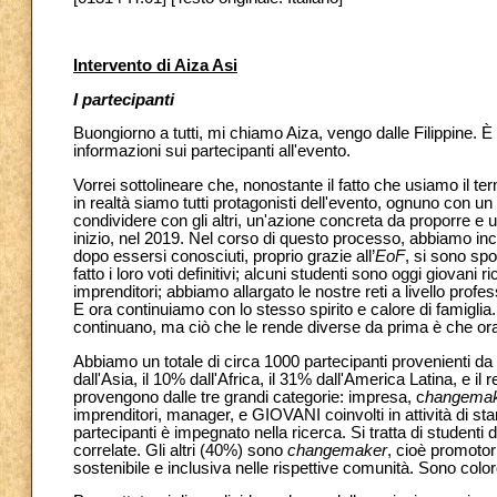
Intervento di Aiza Asi
I partecipanti
Buongiorno a tutti, mi chiamo Aiza, vengo dalle Filippine. 
informazioni sui partecipanti all'evento.
Vorrei sottolineare che, nonostante il fatto che usiamo il t
in realtà siamo tutti protagonisti dell'evento, ognuno con u
condividere con gli altri, un'azione concreta da proporre e u
inizio, nel 2019. Nel corso di questo processo, abbiamo incr
dopo essersi conosciuti, proprio grazie all’
EoF
, si sono spo
fatto i loro voti definitivi; alcuni studenti sono oggi giovani r
imprenditori; abbiamo allargato le nostre reti a livello prof
E ora continuiamo con lo stesso spirito e calore di famiglia. I
continuano, ma ciò che le rende diverse da prima è che or
Abbiamo un totale di circa 1000 partecipanti provenienti da
dall'Asia, il 10% dall'Africa, il 31% dall'America Latina, e il
provengono dalle tre grandi categorie: impresa, c
hangema
imprenditori, manager, e GIOVANI coinvolti in attività di sta
partecipanti è impegnato nella ricerca. Si tratta di studenti 
correlate. Gli altri (40%) sono
changemaker
, cioè promotor
sostenibile e inclusiva nelle rispettive comunità. Sono colo