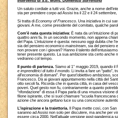
Intervento di S.E. Mons. Domenico Sorrentino
Un saluto cordiale a tutti voi. Grazie, anche a nome dell’int
sta per prendere corpo ad Assisi tra il 22 e il 24 settembr
Si tratta di
Economy of Francesco
. Una iniziativa in cui s
giovani. A me, come presidente del comitato, qualche parola
Com’è nata questa iniziativa
: È nata da un’intuizione di 
quattro anni fa. In un secondo momento, non appena chiarit
del Papa. L’intuizione è questa: nessuno oggi dubita che l
sia del pensiero economico
mainstream
, sia del pensiero 
non provare con i giovani? Hanno il talento dell’entusiasmo
tener presente questo. La sua ambizione sta certo anche nel
vedranno col tempo.
Il punto di partenza.
Siamo al 1° maggio 2019, quando il P
e imprenditrici di tutto il mondo
. Li invita a fare un “patto”,
all’economia di domani”. Per quest’obiettivo ambizioso, scegl
Francesco. Dà ai giovani appuntamento nella città del Santo
otto secoli fa. Ricorda che in questa città, in casa del vescov
poveri. Quel gesto non fu, contrariamente a quanto potrebbe
“rifondazione” di essa il Papa parla di una «nuova visione 
filone ispirante, che si suol chiamare “scuola francescana del
azione che ancora gettano luce su una concezione autenti
L’ispirazione e la traiettoria.
Il Papa mette così, con San 
saranno ad Assisi non solo per discutere, ma anche per visit
essere circa 2000. Nell’attuale versione post-pandemica