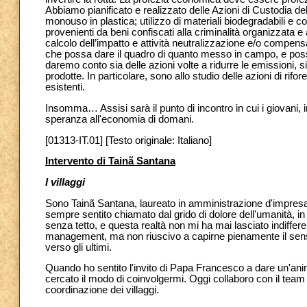
Abbiamo pianificato e realizzato delle Azioni di Custodia del
monouso in plastica; utilizzo di materiali biodegradabili e co
provenienti da beni confiscati alla criminalità organizzata e 
calcolo dell’impatto e attività neutralizzazione e/o compens
che possa dare il quadro di quanto messo in campo, e possa e
daremo conto sia delle azioni volte a ridurre le emissioni, si
prodotte. In particolare, sono allo studio delle azioni di rif
esistenti.
Insomma… Assisi sarà il punto di incontro in cui i giovani
speranza all'economia di domani.
[01313-IT.01] [Testo originale: Italiano]
Intervento di Tainã Santana
I villaggi
Sono Tainã Santana, laureato in amministrazione d'impresa i
sempre sentito chiamato dal grido di dolore dell'umanità, in p
senza tetto, e questa realtà non mi ha mai lasciato indiffere
management, ma non riuscivo a capirne pienamente il se
verso gli ultimi.
Quando ho sentito l'invito di Papa Francesco a dare un'ani
cercato il modo di coinvolgermi. Oggi collaboro con il team 
coordinazione dei villaggi.