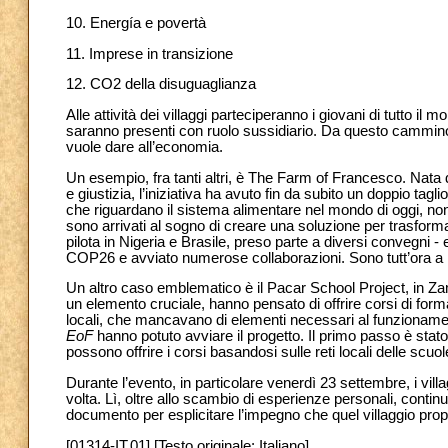
10. Energía e povertà
11. Imprese in transizione
12. CO2 della disuguaglianza
Alle attività dei villaggi parteciperanno i giovani di tutto i
saranno presenti con ruolo sussidiario. Da questo cammino 
vuole dare all’economia.
Un esempio, fra tanti altri, è The Farm of Francesco. Nata da
e giustizia, l’iniziativa ha avuto fin da subito un doppio tagl
che riguardano il sistema alimentare nel mondo di oggi, non
sono arrivati al sogno di creare una soluzione per trasforma
pilota in Nigeria e Brasile, preso parte a diversi convegni -
COP26 e avviato numerose collaborazioni. Sono tutt’ora a 
Un altro caso emblematico è il Pacar School Project, in Zam
un elemento cruciale, hanno pensato di offrire corsi di form
locali, che mancavano di elementi necessari al funzionamento
EoF
hanno potuto avviare il progetto. Il primo passo è stato
possono offrire i corsi basandosi sulle reti locali delle scuol
Durante l’evento, in particolare venerdì 23 settembre, i vill
volta. Lì, oltre allo scambio di esperienze personali, conti
documento per esplicitare l’impegno che quel villaggio pro
[01314-IT.01] [Testo originale: Italiano]