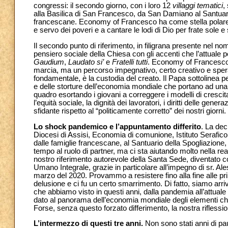
congressi: il secondo giorno, con i loro 12
villaggi tematici
,
alla Basilica di San Francesco, da San Damiano al Santuari
francescane. Economy of Francesco ha come stella polare il 
e servo dei poveri e a cantare le lodi di Dio per frate sole e
Il secondo punto di riferimento, in filigrana presente nel nom
pensiero sociale della Chiesa con gli accenti che l’attuale
Gaudium
,
Laudato si’
e
Fratelli tutti
. Economy of Francesco
marcia, ma un percorso impegnativo, certo creativo e sperab
fondamentale, è la custodia del creato. Il Papa sottolinea p
e delle storture dell’economia mondiale che portano ad una i
quadro esortando i giovani a correggere i modelli di crescita 
l’equità sociale, la dignità dei lavoratori, i diritti delle ge
sfidante rispetto al “politicamente corretto” dei nostri giorni.
Lo shock pandemico e l’appuntamento differito
. La dec
Diocesi di Assisi, Economia di comunione, Istituto Serafico d
dalle famiglie francescane, al Santuario della Spogliazione,
tempo al ruolo di partner, ma ci sta aiutando molto nella r
nostro riferimento autorevole della Santa Sede, diventato c
Umano Integrale, grazie in particolare all’impegno di sr. Ale
marzo del 2020. Provammo a resistere fino alla fine alle pr
delusione e ci fu un certo smarrimento. Di fatto, siamo arri
che abbiamo visto in questi anni, dalla pandemia all’attuale
dato al panorama dell’economia mondiale degli elementi ch
Forse, senza questo forzato differimento, la nostra riflessi
L’intermezzo di questi tre anni.
Non sono stati anni di pa