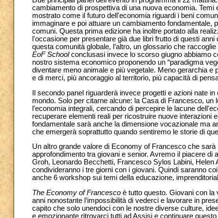
Due principali panel dell'evento in programma il 22 mattina.
cambiamento di prospettiva di una nuova economia. Temi em
mostrato come il futuro dell'economia riguardi i beni comu
immaginare e poi attuare un cambiamento fondamentale, pr
comuni. Questa prima edizione ha inoltre portato alla reali
l'occasione per presentare già due libri frutto di questi anni
questa comunità globale, l’altro, un glossario che raccoglie
EoF School
conclusasi invece lo scorso giugno abbiamo cerc
nostro sistema economico proponendo un “paradigma vegeta
diventare meno animale e più vegetale. Meno gerarchia e pi
e di merci, più ancoraggio al territorio, più capacità di pensa
Il secondo panel riguarderà invece progetti e azioni nate i
mondo. Solo per citarne alcune: la Casa di Francesco, un l
l’economia integrali, cercando di percepire le lacune dell'eco
recuperare elementi reali per ricostruire nuove interazion
fondamentale sarà anche la dimensione vocazionale ma anche
che emergerà soprattutto quando sentiremo le storie di questi
Un altro grande valore di Economy of Francesco che sarà ri
approfondimento tra giovani e senior. Avremo il piacere d
Groh, Leonardo Becchetti, Francesco Sylos Labini, Helen
condivideranno i tre giorni con i giovani. Quindi saranno coinv
anche 6 workshop sui temi della educazione, imprenditoriali
The Economy of Francesco
è tutto questo. Giovani con la 
anni nonostante l’impossibilità di vederci e lavorare in 
capito che solo unendoci con le nostre diverse culture, ide
e emozionante ritrovarci tutti ad Assisi e continuare quest