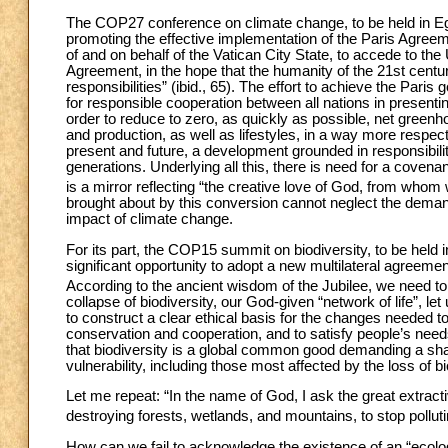
The COP27 conference on climate change, to be held in Egyp
promoting the effective implementation of the Paris Agreeme
of and on behalf of the Vatican City State, to accede to 
Agreement, in the hope that the humanity of the 21st centu
responsibilities” (ibid., 65). The effort to achieve the Paris
for responsible cooperation between all nations in presenti
order to reduce to zero, as quickly as possible, net gree
and production, as well as lifestyles, in a way more respec
present and future, a development grounded in responsibility
generations. Underlying all this, there is need for a cove
is a mirror reflecting “the creative love of God, from wh
brought about by this conversion cannot neglect the demand
impact of climate change.
For its part, the COP15 summit on biodiversity, to be held 
significant opportunity to adopt a new multilateral agreemen
According to the ancient wisdom of the Jubilee, we need to
collapse of biodiversity, our God-given “network of life”, l
to construct a clear ethical basis for the changes needed to 
conservation and cooperation, and to satisfy people’s needs i
that biodiversity is a global common good demanding a share
vulnerability, including those most affected by the loss of 
Let me repeat: “In the name of God, I ask the great extractiv
destroying forests, wetlands, and mountains, to stop pollut
How can we fail to acknowledge the existence of an “ecolog