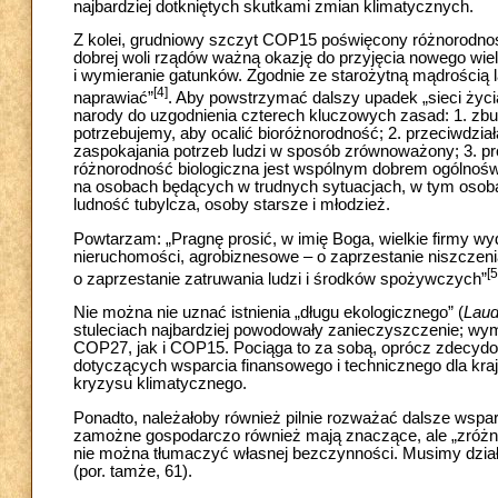
najbardziej dotkniętych skutkami zmian klimatycznych.
Z kolei, grudniowy szczyt COP15 poświęcony różnorodności
dobrej woli rządów ważną okazję do przyjęcia nowego w
i wymieranie gatunków. Zgodnie ze starożytną mądrością
[4]
naprawiać”
. Aby powstrzymać dalszy upadek „sieci życi
narody do uzgodnienia czterech kluczowych zasad: 1. zbud
potrzebujemy, aby ocalić bioróżnorodność; 2. przeciwdział
zaspokajania potrzeb ludzi w sposób zrównoważony; 3. pr
różnorodność biologiczna jest wspólnym dobrem ogólnoś
na osobach będących w trudnych sytuacjach, w tym osobach 
ludność tubylcza, osoby starsze i młodzież.
Powtarzam: „Pragnę prosić, w imię Boga, wielkie firmy wy
nieruchomości, agrobiznesowe – o zaprzestanie niszczenia
[5
o zaprzestanie zatruwania ludzi i środków spożywczych”
Nie można nie uznać istnienia „długu ekologicznego” (
Laud
stuleciach najbardziej powodowały zanieczyszczenie; wy
COP27, jak i COP15. Pociąga to za sobą, oprócz zdecydowa
dotyczących wsparcia finansowego i technicznego dla kra
kryzysu klimatycznego.
Ponadto, należałoby również pilnie rozważać dalsze wspar
zamożne gospodarczo również mają znaczące, ale „zróżni
nie można tłumaczyć własnej bezczynności. Musimy dzia
(por. tamże, 61).