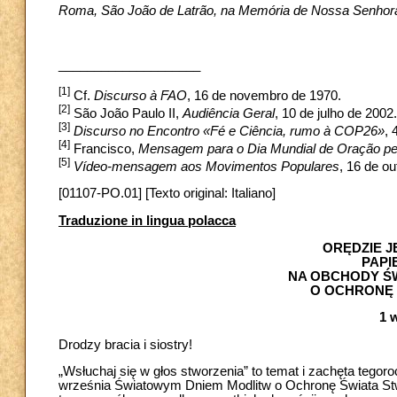
Roma, São João de Latrão, na Memória de Nossa Senhora 
____________________
[1]
Cf.
Discurso à FAO
, 16 de novembro de 1970.
[2]
São João Paulo II,
Audiência Geral
, 10 de julho de 2002.
[3]
Discurso no Encontro «Fé e Ciência, rumo à COP26»
, 
[4]
Francisco,
Mensagem para o Dia Mundial de Oração pe
[5]
Vídeo-mensagem aos Movimentos Populares
, 16 de o
[01107-PO.01] [Texto original: Italiano]
Traduzione in lingua polacca
ORĘDZIE J
PAPI
NA OBCHODY
Ś
O OCHRONĘ
1 
Drodzy bracia i siostry!
„Wsłuchaj się w głos stworzenia” to temat i zachęta teg
września Światowym Dniem Modlitw o Ochronę Świata Stwo