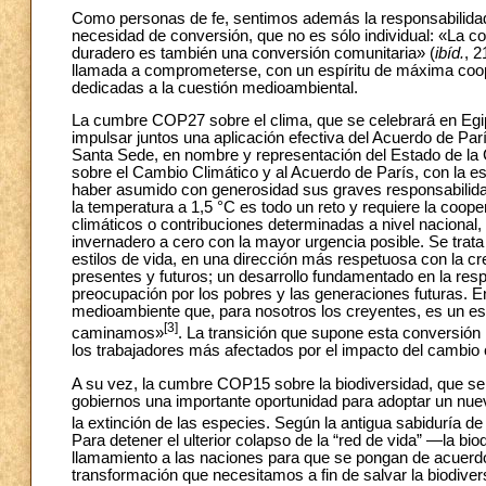
Como personas de fe, sentimos además la responsabilidad
necesidad de conversión, que no es sólo individual: «La 
duradero es también una conversión comunitaria» (
ibíd.
, 
llamada a comprometerse, con un espíritu de máxima coop
dedicadas a la cuestión medioambiental.
La cumbre COP27 sobre el clima, que se celebrará en Egi
impulsar juntos una aplicación efectiva del Acuerdo de Pa
Santa Sede, en nombre y representación del Estado de la
sobre el Cambio Climático y al Acuerdo de París, con la 
haber asumido con generosidad sus graves responsabilid
la temperatura a 1,5 °C es todo un reto y requiere la coop
climáticos o contribuciones determinadas a nivel nacional
invernadero a cero con la mayor urgencia posible. Se trat
estilos de vida, en una dirección más respetuosa con la cr
presentes y futuros; un desarrollo fundamentado en la respo
preocupación por los pobres y las generaciones futuras. En
medioambiente que, para nosotros los creyentes, es un es
[3]
caminamos»
. La transición que supone esta conversión 
los trabajadores más afectados por el impacto del cambio 
A su vez, la cumbre COP15 sobre la biodiversidad, que se 
gobiernos una importante oportunidad para adoptar un nuev
la extinción de las especies. Según la antigua sabiduría d
Para detener el ulterior colapso de la “red de vida” ―la
llamamiento a las naciones para que se pongan de acuerdo e
transformación que necesitamos a fin de salvar la biodivers