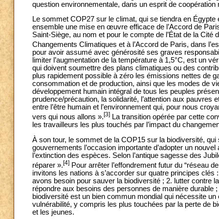
question environnementale, dans un esprit de coopération
Le sommet COP27 sur le climat, qui se tiendra en Égypte
ensemble une mise en œuvre efficace de l’Accord de Paris
Saint-Siège, au nom et pour le compte de l’État de la Cité
Changements Climatiques et à l’Accord de Paris, dans l’es
pour avoir assumé avec générosité ses graves responsabil
limiter l’augmentation de la température à 1,5°C, est un vér
qui doivent soumettre des plans climatiques ou des contrib
plus rapidement possible à zéro les émissions nettes de gaz 
consommation et de production, ainsi que les modes de vie,
développement humain intégral de tous les peuples présents
prudence/précaution, la solidarité, l’attention aux pauvres e
entre l’être humain et l’environnement qui, pour nous croya
[3]
vers qui nous allons ».
La transition opérée par cette conv
les travailleurs les plus touchés par l’impact du changemen
À son tour, le sommet de la COP15 sur la biodiversité, qui
gouvernements l’occasion importante d’adopter un nouvel a
l’extinction des espèces. Selon l’antique sagesse des Jubi
[4]
réparer ».
Pour arrêter l’effondrement futur du “réseau de 
invitons les nations à s’accorder sur quatre principes clés 
avons besoin pour sauver la biodiversité ; 2. lutter contre l
répondre aux besoins des personnes de manière durable ; 3.
biodiversité est un bien commun mondial qui nécessite un 
vulnérabilité, y compris les plus touchées par la perte de
et les jeunes.