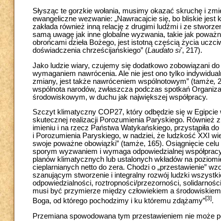
Słysząc te gorzkie wołania, musimy okazać skruchę i zm
ewangeliczne wezwanie: „Nawracajcie się, bo bliskie jest k
zakłada również inną relację z drugimi ludźmi i ze stwor
samą uwagę jak inne globalne wyzwania, takie jak poważn
obrońcami dzieła Bożego, jest istotną częścią życia ucz
doświadczenia chrześcijańskiego” (
Laudato si'
, 217).
Jako ludzie wiary, czujemy się dodatkowo zobowiązani d
wymaganiem nawrócenia. Ale nie jest ono tylko indywidual
zmiany, jest także nawróceniem wspólnotowym” (tamże
,
2
wspólnota narodów, zwłaszcza podczas spotkań Organiz
środowiskowym, w duchu jak największej współpracy.
Szczyt klimatyczny COP27, który odbędzie się w Egipcie w
skutecznej realizacji Porozumienia Paryskiego. Również 
imieniu i na rzecz Państwa Watykańskiego, przystąpiła 
i Porozumienia Paryskiego, w nadziei, że ludzkość XXI wi
swoje poważne obowiązki” (tamże, 165). Osiągnięcie celu p
sporym wyzwaniem i wymaga odpowiedzialnej współpracy 
planów klimatycznych lub ustalonych wkładów na poziomi
cieplarnianych netto do zera. Chodzi o „przestawienie” wzo
szanującym stworzenie i integralny rozwój ludzki wszystk
odpowiedzialności, roztropności/przezorności, solidarności
musi być przymierze między człowiekiem a środowiskiem, k
[3]
Boga, od którego pochodzimy i ku któremu zdążamy”
.
Przemiana spowodowana tym przestawieniem nie może po