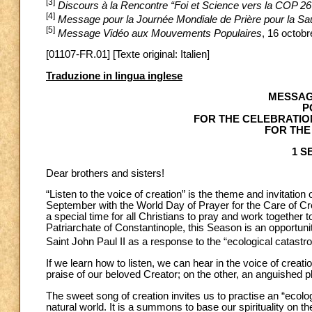
[3]
Discours à la Rencontre “Foi et Science vers la COP 26
[4]
Message pour la Journée Mondiale de Prière pour la Sa
[5]
Message Vidéo aux Mouvements Populaires
, 16 octobr
[01107-FR.01] [Texte original: Italien]
Traduzione in lingua inglese
MESSAG
P
FOR THE CELEBRATIO
FOR THE
1 S
Dear brothers and sisters!
“Listen to the voice of creation” is the theme and invitati
September with the World Day of Prayer for the Care of Crea
a special time for all Christians to pray and work togethe
Patriarchate of Constantinople, this Season is an opportuni
Saint John Paul II as a response to the “ecological catastr
If we learn how to listen, we can hear in the voice of crea
praise of our beloved Creator; on the other, an anguished
The sweet song of creation invites us to practise an “ecologic
natural world. It is a summons to base our spirituality on 