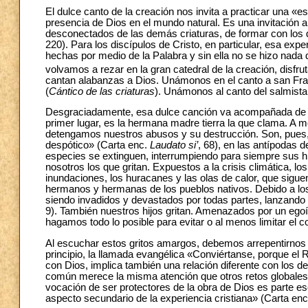
El dulce canto de la creación nos invita a practicar una «e
presencia de Dios en el mundo natural. Es una invitación a
desconectados de las demás criaturas, de formar con los 
220). Para los discípulos de Cristo, en particular, esa exp
hechas por medio de la Palabra y sin ella no se hizo nada d
volvamos a rezar en la gran catedral de la creación, disf
cantan alabanzas a Dios. Unámonos en el canto a san Fran
(
Cántico de las criaturas
). Unámonos al canto del salmista
Desgraciadamente, esa dulce canción va acompañada de u
primer lugar, es la hermana madre tierra la que clama. A 
detengamos nuestros abusos y su destrucción. Son, pues, 
despótico» (Carta enc.
Laudato si’
, 68), en las antípodas d
especies se extinguen, interrumpiendo para siempre sus 
nosotros los que gritan. Expuestos a la crisis climática, l
inundaciones, los huracanes y las olas de calor, que sigu
hermanos y hermanas de los pueblos nativos. Debido a los
siendo invadidos y devastados por todas partes, lanzando
9). También nuestros hijos gritan. Amenazados por un ego
hagamos todo lo posible para evitar o al menos limitar el 
Al escuchar estos gritos amargos, debemos arrepentirnos y
principio, la llamada evangélica «Conviértanse, porque el R
con Dios, implica también una relación diferente con los 
común merece la misma atención que otros retos globales co
vocación de ser protectores de la obra de Dios es parte ese
aspecto secundario de la experiencia cristiana» (Carta en