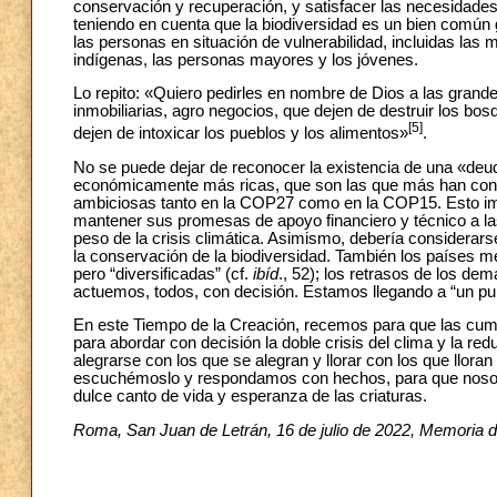
conservación y recuperación, y satisfacer las necesidades 
teniendo en cuenta que la biodiversidad es un bien común 
las personas en situación de vulnerabilidad, incluidas las
indígenas, las personas mayores y los jóvenes.
Lo repito: «Quiero pedirles en nombre de Dios a las grand
inmobiliarias, agro negocios, que dejen de destruir los b
[5]
dejen de intoxicar los pueblos y los alimentos»
.
No se puede dejar de reconocer la existencia de una «deu
económicamente más ricas, que son las que más han conta
ambiciosas tanto en la COP27 como en la COP15. Esto imp
mantener sus promesas de apoyo financiero y técnico a 
peso de la crisis climática. Asimismo, debería considerar
la conservación de la biodiversidad. También los países m
pero “diversificadas” (cf.
ibíd
., 52); los retrasos de los de
actuemos, todos, con decisión. Estamos llegando a “un pun
En este Tiempo de la Creación, recemos para que las cu
para abordar con decisión la doble crisis del clima y la r
alegrarse con los que se alegran y llorar con los que lloran 
escuchémoslo y respondamos con hechos, para que nosotr
dulce canto de vida y esperanza de las criaturas.
Roma, San Juan de Letrán, 16 de julio de 2022, Memoria 