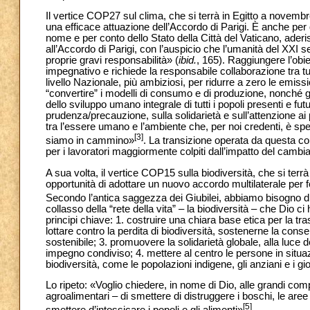
Il vertice COP27 sul clima, che si terrà in Egitto a novembr
una efficace attuazione dell’Accordo di Parigi. È anche p
nome e per conto dello Stato della Città del Vaticano, ad
all’Accordo di Parigi, con l’auspicio che l’umanità del XXI
proprie gravi responsabilità» (
ibid.
, 165). Raggiungere l’obie
impegnativo e richiede la responsabile collaborazione tra tut
livello Nazionale, più ambiziosi, per ridurre a zero le emissi
“convertire” i modelli di consumo e di produzione, nonché gli 
dello sviluppo umano integrale di tutti i popoli presenti e fut
prudenza/precauzione, sulla solidarietà e sull’attenzione ai p
tra l’essere umano e l’ambiente che, per noi credenti, è sp
[3]
siamo in cammino»
. La transizione operata da questa co
per i lavoratori maggiormente colpiti dall’impatto del cambi
A sua volta, il vertice COP15 sulla biodiversità, che si terr
opportunità di adottare un nuovo accordo multilaterale per f
Secondo l’antica saggezza dei Giubilei, abbiamo bisogno di «
collasso della “rete della vita” – la biodiversità – che Dio 
principi chiave: 1. costruire una chiara base etica per la tr
lottare contro la perdita di biodiversità, sostenerne la con
sostenibile; 3. promuovere la solidarietà globale, alla luce
impegno condiviso; 4. mettere al centro le persone in situazi
biodiversità, come le popolazioni indigene, gli anziani e i gi
Lo ripeto: «Voglio chiedere, in nome di Dio, alle grandi compa
agroalimentari – di smettere di distruggere i boschi, le aree
[5]