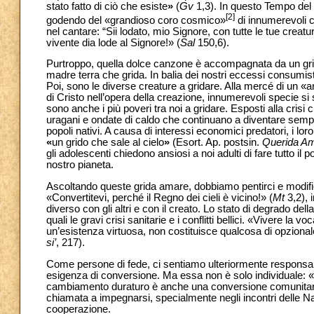
stato fatto di ciò che esiste
»
(
Gv
1,3). In questo Tempo del 
[2]
godendo del «grandioso coro cosmico»
di innumerevoli c
nel cantare: “Sii lodato, mio Signore, con tutte le tue creatu
vivente dia lode al Signore!» (
Sal
150,6).
Purtroppo, quella dolce canzone è accompagnata da un grid
madre terra che grida. In balia dei nostri eccessi consumist
Poi, sono le diverse creature a gridare. Alla mercé di un «
di Cristo nell’opera della creazione, innumerevoli specie s
sono anche i più poveri tra noi a gridare. Esposti alla crisi c
uragani e ondate di caldo che continuano a diventare sempre p
popoli nativi. A causa di interessi economici predatori, i lor
«
un grido che sale al cielo
»
(Esort. Ap. postsin.
Querida A
gli adolescenti chiedono ansiosi a noi adulti di fare tutto il 
nostro pianeta.
Ascoltando queste grida amare, dobbiamo pentirci e modificare 
«Convertitevi, perché il Regno dei cieli è vicino!» (
Mt
3,2), 
diverso con gli altri e con il creato. Lo stato di degrado de
quali le gravi crisi sanitarie e i conflitti bellici. «Vivere la
un’esistenza virtuosa, non costituisce qualcosa di opziona
si’
, 217).
Come persone di fede, ci sentiamo ulteriormente responsabi
esigenza di conversione. Ma essa non è solo individuale: 
cambiamento duraturo è anche una conversione comunitar
chiamata a impegnarsi, specialmente negli incontri delle Na
cooperazione.