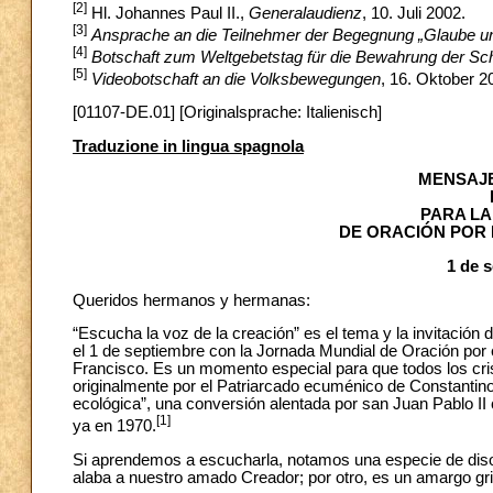
[2]
Hl. Johannes Paul II.,
Generalaudienz
, 10. Juli 2002.
[3]
Ansprache an die Teilnehmer der Begegnung „Glaube 
[4]
Botschaft zum Weltgebetstag für die Bewahrung der Sc
[5]
Videobotschaft an die Volksbewegungen
, 16. Oktober 2
[01107-DE.01] [Originalsprache: Italienisch]
Traduzione in lingua spagnola
MENSAJE
PARA LA
DE ORACIÓN POR 
1 de 
Queridos hermanos y hermanas:
“Escucha la voz de la creación” es el tema y la invitació
el 1 de septiembre con la Jornada Mundial de Oración por e
Francisco. Es un momento especial para que todos los cr
originalmente por el Patriarcado ecuménico de Constantino
ecológica”, una conversión alentada por san Juan Pablo II
[1]
ya en 1970.
Si aprendemos a escucharla, notamos una especie de dison
alaba a nuestro amado Creador; por otro, es un amargo gr