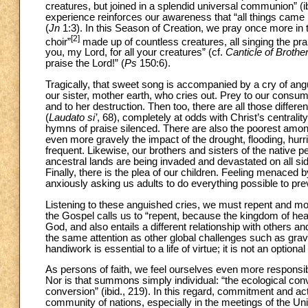
creatures, but joined in a splendid universal communion” (ibi
experience reinforces our awareness that “all things came 
(
Jn
1:3). In this Season of Creation, we pray once more in 
[2]
choir”
made up of countless creatures, all singing the prai
you, my Lord, for all your creatures” (cf.
Canticle of Brothe
praise the Lord!” (
Ps
150:6).
Tragically, that sweet song is accompanied by a cry of anguis
our sister, mother earth, who cries out. Prey to our cons
and to her destruction. Then too, there are all those differ
(
Laudato si’
, 68), completely at odds with Christ’s centralit
hymns of praise silenced. There are also the poorest among
even more gravely the impact of the drought, flooding, hu
frequent. Likewise, our brothers and sisters of the native p
ancestral lands are being invaded and devastated on all sid
Finally, there is the plea of our children. Feeling menaced 
anxiously asking us adults to do everything possible to prev
Listening to these anguished cries, we must repent and modi
the Gospel calls us to “repent, because the kingdom of h
God, and also entails a different relationship with others
the same attention as other global challenges such as grave
handiwork is essential to a life of virtue; it is not an optio
As persons of faith, we feel ourselves even more responsi
Nor is that summons simply individual: “the ecological con
conversion” (ibid., 219). In this regard, commitment and ac
community of nations, especially in the meetings of the Un