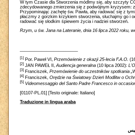
W tym Czasie dla Stworzenia módlmy się, aby szczyty CO
zdecydowanego zmierzenia się z podwójnym kryzysem: zw
Przypominając zachętę św. Pawła, aby radować się z tymi, k
płaczmy z gorzkim krzykiem stworzenia, słuchajmy go i 
radować się słodkim śpiewem życia i nadziei stworzeń.
Rzym, u św. Jana na Lateranie, dnia 16 lipca 2022 roku,
________________________
[1]
Por. Paweł VI,
Przemówienie z okazji 25-lecia F.A.O.
(16
[2]
JAN PAWEŁ II,
Audiencja generalna
(10 lipca 2002):
L'
[3]
Franciszek,
Przemówienie do uczestników spotkania „W
[4]
Franciszek,
Orędzie na Światowy Dzień Modlitw o Och
[5]
Videomessaggio del Santo Padre Francesco in occasione
[01107-PL.01] [Testo originale: Italiano]
Traduzione in lingua araba
سيس