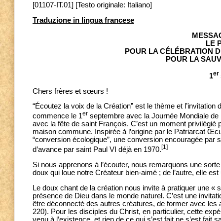
[01107-IT.01] [Testo originale: Italiano]
Traduzione in lingua francese
MESSAG
LE 
POUR LA CÉLÉBRATION D
POUR LA SAUV
er
1
Chers frères et sœurs !
“Écoutez la voix de la Création” est le thème et l’invitat
er
commence le 1
septembre avec la Journée Mondiale de Pr
avec la fête de saint François. C’est un moment privilégié 
maison commune. Inspirée à l’origine par le Patriarcat Œc
“conversion écologique”, une conversion encouragée par sa
[1]
d’avance par saint Paul VI déjà en 1970.
Si nous apprenons à l’écouter, nous remarquons une sorte d
doux qui loue notre Créateur bien-aimé ; de l’autre, elle e
Le doux chant de la création nous invite à pratiquer une « sp
présence de Dieu dans le monde naturel. C’est une invitati
être déconnecté des autres créatures, de former avec les a
220). Pour les disciples du Christ, en particulier, cette ex
venu à l’existence, et rien de ce qui s’est fait ne s’est fait sa