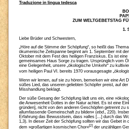
Traduzione in lingua tedesca
BO
PAP
ZUM WELTGEBETSTAG FÜ
1.
Liebe Brüder und Schwestern,
„Höre auf die Stimme der Schöpfung“, so heißt das Thema 
ökumenische Zeitspanne beginnt am 1. September mit dem
Oktober mit dem Fest des heiligen Franziskus. Es ist eine
gemeinsames Haus Sorge zu tragen. Ursprünglich vom Ökume
eine Gelegenheit, unsere „ökologische Umkehr“ zu kultivier
vom heiligen Paul VI. bereits 1970 vorausgesagte „ökolog
Wenn wir lernen, auf sie zu hören, bemerken wir eine Art D
süßes Lied, das unseren geliebten Schöpfer preist, auf der 
Misshandlung beklagt.
Der süße Gesang der Schöpfung lädt uns ein, eine »ökologi
die Anwesenheit Gottes in der Natur achtet. Es ist eine Ein
gründen], nicht von den anderen Geschöpfen getrennt zu 
allumfassende Gemeinschaft zu bilden« (
ebd
., 220). Insb
Erfahrung das Bewusstsein, dass »alles […] durch das Wor
1,3). In dieser Zeit der Schöpfung sollten wir das Gebet 
[2]
dem »großartigen kosmischen Chor«
der unzähligen Ges