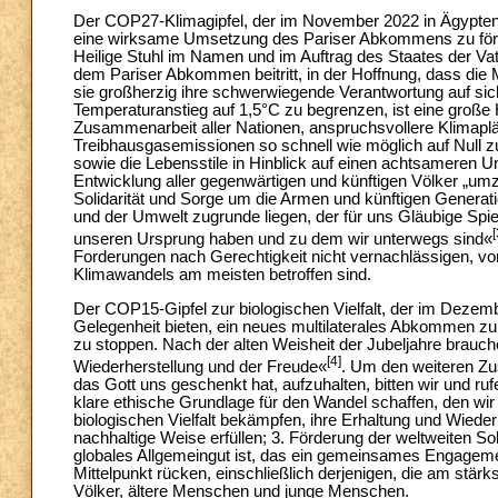
Der COP27-Klimagipfel, der im November 2022 in Ägypten s
eine wirksame Umsetzung des Pariser Abkommens zu förde
Heilige Stuhl im Namen und im Auftrag des Staates der
dem Pariser Abkommen beitritt, in der Hoffnung, dass die 
sie großherzig ihre schwerwiegende Verantwortung auf si
Temperaturanstieg auf 1,5°C zu begrenzen, ist eine große 
Zusammenarbeit aller Nationen, anspruchsvollere Klimaplän
Treibhausgasemissionen so schnell wie möglich auf Null 
sowie die Lebensstile in Hinblick auf einen achtsameren 
Entwicklung aller gegenwärtigen und künftigen Völker „umz
Solidarität und Sorge um die Armen und künftigen Gene
und der Umwelt zugrunde liegen, der für uns Gläubige Spieg
[
unseren Ursprung haben und zu dem wir unterwegs sind«
Forderungen nach Gerechtigkeit nicht vernachlässigen, vor
Klimawandels am meisten betroffen sind.
Der COP15-Gipfel zur biologischen Vielfalt, der im Dezembe
Gelegenheit bieten, ein neues multilaterales Abkommen z
zu stoppen. Nach der alten Weisheit der Jubeljahre brauch
[4]
Wiederherstellung und der Freude«
. Um den weiteren Zu
das Gott uns geschenkt hat, aufzuhalten, bitten wir und rufe
klare ethische Grundlage für den Wandel schaffen, den wir b
biologischen Vielfalt bekämpfen, ihre Erhaltung und Wiede
nachhaltige Weise erfüllen; 3. Förderung der weltweiten Soli
globales Allgemeingut ist, das ein gemeinsames Engagemen
Mittelpunkt rücken, einschließlich derjenigen, die am stärks
Völker, ältere Menschen und junge Menschen.