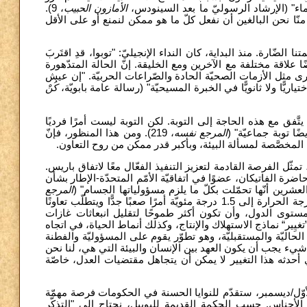
، 9).
الأمازون الحبيب
ماء" (الإرشاد الرسوليّ ما بعد السينودس
 منّا نحن البالغين أن نفعل كلّ ما هو ممكن لنمنع أو على الأقل
لضّارة. منذ البداية، كان النداء الإنجيليّ: "توبوا، قدِ اقتَربَ
 الله، تضمن أيضًا علاقة مختلفة مع الآخرين ومع الخليقة. إنّ الحالة المتدّهورة
رى مثل الأزمات الصحيّة الحادة والصّراعات الحربيّة. "إن عيش
يًّا ولا ثانويًّا في الخبرة المسيحيّة" (رسالة عامة بابويّة
كُنْ
تَّفق مع هذه الحاجة إلى التوبة. لكن التوبة ليست أمرًا فرديًا
أيضًا توبة جماعيّة
المرجع نفسه
، 219). ومن هذا المنظور، فإنّ
دّة المخصَّصة لمسألة البيئة، وبأكبر قدر ممكن من روح التعاون
قمّة (COP27) للمناخ، التي ستُعقد في مصر في تشرين الثاني/نوفمبر 2022، تمثّل الفرصة القادمة لتعزيز التنفيذ الفعّال معًا لاتفاق باريس
ضرة الفاتيكان، عضوًا في اتفاقيّة الأمّم المتحدّة-الإطار بشأن
دي والعشرين أنّها تحمّلت بكلّ ما يلزم مسؤولياتها الجسام
المرجع
، 165). يعدّ تحقيق هدف اتفاقيّة باريس المتمثّل في الحدّ من ارتفاع درجة الحرارة إلى 1.5 درجة مئويّة أمرًا صعبًا جدًّا ويتطلّب تعاونًا
ستوى الدول، وأن تكون أكثر طموحًا لتقليل انبعاثات غازات
يِير“ نماذج الاستهلاك والإنتاج، وكذلك أنماط الحياة، في اتجاه
الحاليّة والمستقبليّة، وهو تطوّر يقوم على المسؤوليّة والفطنة
يء يجب أن يكون العهد بين الإنسان والبيئة التي هي، لنا نحن
[3]. حدثه هذا التغيير لا يمكن أن يتجاهل مقتضيات العدل، خاصّة
وبدورها، قمة التنوّع البيولوجي (COP15)، دّم للنوايا الحسنة في الحكومات فرصة مهمّة
ض الأجناس. حسب الحكمة القديمة لليوبيل، نحتاج إلى "التذكّر