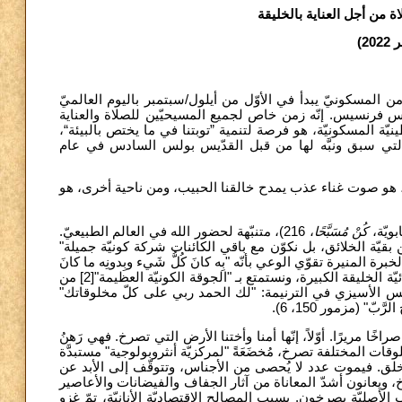
ة من أجل العناية بالخليقة
”لمسكونيّ يبدأ في الأوّل من أيلول/سبتمبر باليوم العالميّ
 تشرين الأوّل/أكتوبر بعيد القدّيس فرنسيس. إنّه زمن خاص لجميع المسيحيّين للصلاة والعناية
ينيّة المسكونيّة، هو فرصة لتنمية ”توبتنا في ما يختص بالبيئة
“ التي سبق ونبَّه لها من قبل القدّيس بولس السادس في عام
ية، هو صوت غناء عذب يمدح خالقنا الحبيب، ومن ناحية أخرى، هو
ابويّة
كُنْ مُسَبَّحًا
، 216)، متنبّهة لحضور الله في العالم الطبيعيّ.
 بقيّة الخلائق، بل نكوّن مع باقي الكائنات شركة كونيّة جميلة
(ه الخبرة المنيرة تقوّي الوعي بأنّه "بِه كانَ كُلُّ شَيء وبِدونِه ما كانَ
[2] من
سيس الأسيزي في الترنيمة: "لك الحمد ربي على كلّ مخلوقاتك
). ّ" (مزمور 150، 6
ريرًا. أوّلاً، إنّها أمنا وأختنا الأرض التي تصرخ. فهي رَهنُ
مخلوقات المختلفة تصرخ، مُخضَعَةً "لمركزيّة أنثروبولوجية" مستبدَّة
، 68)، يموت عدد لا يُحصى من الأجناس، وتتوقّف إلى الأبد عن
ناخ، ويعانون أشدّ المعاناة من آثار الجفاف والفيضانات والأعاصير
 الأصليّة يصرخون. بسبب المصالح الاقتصاديّة الأنانيّة، تمّ غزو