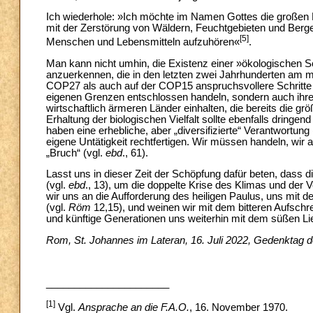
Ich wiederhole: »Ich möchte im Namen Gottes die großen B
mit der Zerstörung von Wäldern, Feuchtgebieten und Berg
[5]
Menschen und Lebensmitteln aufzuhören«
.
Man kann nicht umhin, die Existenz einer »ökologischen S
anzuerkennen, die in den letzten zwei Jahrhunderten am m
COP27 als auch auf der COP15 anspruchsvollere Schritte z
eigenen Grenzen entschlossen handeln, sondern auch ihre 
wirtschaftlich ärmeren Länder einhalten, die bereits die grö
Erhaltung der biologischen Vielfalt sollte ebenfalls dring
haben eine erhebliche, aber „diversifizierte“ Verantwortung 
eigene Untätigkeit rechtfertigen. Wir müssen handeln, wir 
„Bruch“ (vgl.
ebd
., 61).
Lasst uns in dieser Zeit der Schöpfung dafür beten, dass
(vgl.
ebd
., 13), um die doppelte Krise des Klimas und der 
wir uns an die Aufforderung des heiligen Paulus, uns mit d
(vgl.
Röm
12,15), und weinen wir mit dem bitteren Aufschre
und künftige Generationen uns weiterhin mit dem süßen L
Rom, St. Johannes im Lateran, 16. Juli 2022, Gedenktag d
______________________
[1]
Vgl.
Ansprache an die F.A.O.
, 16. November 1970.