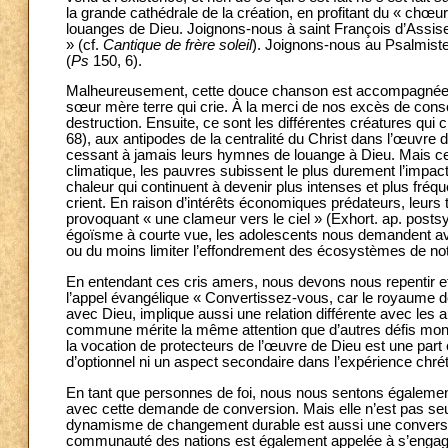
la grande cathédrale de la création, en profitant du « chœ
louanges de Dieu. Joignons-nous à saint François d’Assise
» (cf.
Cantique de frère soleil
). Joignons-nous au Psalmiste
(
Ps
150, 6).
Malheureusement, cette douce chanson est accompagnée d’u
sœur mère terre qui crie. À la merci de nos excès de conso
destruction. Ensuite, ce sont les différentes créatures qui 
68), aux antipodes de la centralité du Christ dans l’œuvre 
cessant à jamais leurs hymnes de louange à Dieu. Mais ce s
climatique, les pauvres subissent le plus durement l’impa
chaleur qui continuent à devenir plus intenses et plus fré
crient. En raison d’intérêts économiques prédateurs, leurs 
provoquant « une clameur vers le ciel » (Exhort. ap. posts
égoïsme à courte vue, les adolescents nous demandent avec
ou du moins limiter l’effondrement des écosystèmes de not
En entendant ces cris amers, nous devons nous repentir et
l’appel évangélique « Convertissez-vous, car le royaume de
avec Dieu, implique aussi une relation différente avec les a
commune mérite la même attention que d’autres défis mondia
la vocation de protecteurs de l’œuvre de Dieu est une part
d’optionnel ni un aspect secondaire dans l’expérience chrét
En tant que personnes de foi, nous nous sentons égalemen
avec cette demande de conversion. Mais elle n’est pas seu
dynamisme de changement durable est aussi une convers
communauté des nations est également appelée à s’engag