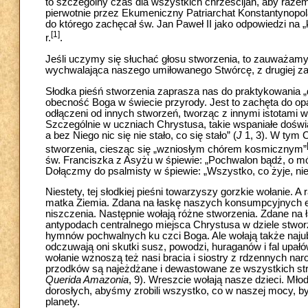
to szczególny czas dla wszystkich chrześcijan, aby razem
pierwotnie przez Ekumeniczny Patriarchat Konstantynopol
do którego zachęcał św. Jan Paweł II jako odpowiedzi na 
[1]
r.
.
Jeśli uczymy się słuchać głosu stworzenia, to zauważamy 
wychwalająca naszego umiłowanego Stwórcę, z drugiej zaś g
Słodka pieśń stworzenia zaprasza nas do praktykowania 
obecność Boga w świecie przyrody. Jest to zachęta do op
odłączeni od innych stworzeń, tworząc z innymi istotami
Szczególnie w uczniach Chrystusa, takie wspaniałe dośw
a bez Niego nic się nie stało, co się stało” (
J
1, 3). W tym C
stworzenia, ciesząc się „wzniosłym chórem kosmicznym”
św. Franciszka z Asyżu w śpiewie: „Pochwalon bądź, o mó
Dołączmy do psalmisty w śpiewie: „Wszystko, co żyje, nie
Niestety, tej słodkiej pieśni towarzyszy gorzkie wołanie. 
matka Ziemia. Zdana na łaskę naszych konsumpcyjnych eks
niszczenia. Następnie wołają różne stworzenia. Zdane na
antypodach centralnego miejsca Chrystusa w dziele stwor
hymnów pochwalnych ku czci Boga. Ale wołają także najubo
odczuwają oni skutki susz, powodzi, huraganów i fal upałów
wołanie wznoszą też nasi bracia i siostry z rdzennych na
przodków są najeżdżane i dewastowane ze wszystkich stro
Querida Amazonia
, 9). Wreszcie wołają nasze dzieci. M
dorosłych, abyśmy zrobili wszystko, co w naszej mocy, 
planety.