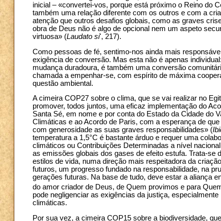
inicial – «convertei-vos, porque está próximo o Reino do C
também uma relação diferente com os outros e com a c
atenção que outros desafios globais, como as graves crises
obra de Deus não é algo de opcional nem um aspeto secund
virtuosa» (
Laudato si
', 217).
Como pessoas de fé, sentimo-nos ainda mais responsávei
exigência de conversão. Mas esta não é apenas individual
mudança duradoura, é também uma conversão comunitári
chamada a empenhar-se, com espírito de máxima coopera
questão ambiental.
A cimeira COP27 sobre o clima, que se vai realizar no Eg
promover, todos juntos, uma eficaz implementação do Aco
Santa Sé, em nome e por conta do Estado da Cidade do 
Climáticas e ao Acordo de Paris, com a esperança de que
com generosidade as suas graves responsabilidades» (
Ib
temperatura a 1,5°C é bastante árduo e requer uma colab
climáticos ou Contribuições Determinadas a nível nacional
as emissões globais dos gases de efeito estufa. Trata-
estilos de vida, numa direção mais respeitadora da criaç
futuros, um progresso fundado na responsabilidade, na pr
gerações futuras. Na base de tudo, deve estar a aliança e
do amor criador de Deus, de Quem provimos e para Que
pode negligenciar as exigências da justiça, especialmen
climáticas.
Por sua vez, a cimeira COP15 sobre a biodiversidade, qu