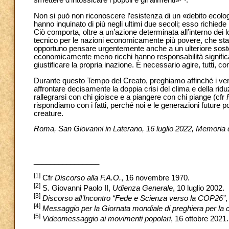
smettere d’intossicare i popoli e gli alimenti»
.
Non si può non riconoscere l’esistenza di un «debito ecolo
hanno inquinato di più negli ultimi due secoli; esso richie
Ciò comporta, oltre a un’azione determinata all’interno dei 
tecnico per le nazioni economicamente più povere, che stan
opportuno pensare urgentemente anche a un ulteriore sosteg
economicamente meno ricchi hanno responsabilità significat
giustificare la propria inazione. È necessario agire, tutti, 
Durante questo Tempo del Creato, preghiamo affinché i ve
affrontare decisamente la doppia crisi del clima e della rid
rallegrarsi con chi gioisce e a piangere con chi piange (cfr
rispondiamo con i fatti, perché noi e le generazioni future p
creature.
Roma, San Giovanni in Laterano, 16 luglio 2022, Memoria 
________________
[1]
Cfr
Discorso alla F.A.O.
, 16 novembre 1970.
[2]
S. Giovanni Paolo II,
Udienza Generale
, 10 luglio 2002.
[3]
Discorso all’Incontro “Fede e Scienza verso la COP26”
,
[4]
Messaggio per la Giornata mondiale di preghiera per la c
[5]
Videomessaggio ai movimenti popolari
, 16 ottobre 2021.