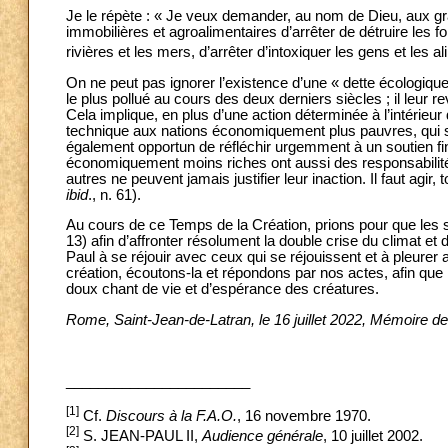
Je le répète : « Je veux demander, au nom de Dieu, aux gran
immobilières et agroalimentaires d’arrêter de détruire les f
rivières et les mers, d’arrêter d’intoxiquer les gens et les a
On ne peut pas ignorer l’existence d’une « dette écologique
le plus pollué au cours des deux derniers siècles ; il leur 
Cela implique, en plus d’une action déterminée à l’intérieur 
technique aux nations économiquement plus pauvres, qui subi
également opportun de réfléchir urgemment à un soutien fin
économiquement moins riches ont aussi des responsabilités 
autres ne peuvent jamais justifier leur inaction. Il faut agi
ibid
., n. 61).
Au cours de ce Temps de la Création, prions pour que les
13) afin d’affronter résolument la double crise du climat et d
Paul à se réjouir avec ceux qui se réjouissent et à pleurer 
création, écoutons-la et répondons par nos actes, afin que
doux chant de vie et d’espérance des créatures.
Rome, Saint-Jean-de-Latran, le 16 juillet 2022, Mémoire 
_______________________
[1]
Cf.
Discours à la F.A.O.
, 16 novembre 1970.
[2]
S. JEAN-PAUL II,
Audience générale
, 10 juillet 2002.