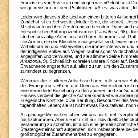
Franziskus von Assisi an und singen wir: »Gelobt seist Du
wir gemeinsam mit dem Psalmisten: »Alles, was atmet, lob
Leider wird dieses süße Lied von einem bitteren Aufschrei 
Zunächst ist es Schwester, Mutter Erde, die schreit. Unse
Missbrauch und ihre Zerstörung zu beenden. Dann sind es 
»despotischen Anthropozentrismus« (
Laudato si'
, 68), dia
sterben unzählige Arten aus und hören für immer auf, Gott 
Die Armen, die der Klimakrise ausgesetzt sind, leiden 
Wirbelstürmen und Hitzewellen, die immer intensiver und 
der indigenen Völker auf. Wegen räuberischer Wirtschafts
angegriffen und verwüstet, und sie stimmen »eine himme
Amazonia
, 9). Schließlich schreien unsere Kinder auf. Be
Erwachsene angsterfüllt auf, alles zu tun, um den Zusa
zumindest zu begrenzen.
Wenn wir diese bitteren Aufschreie hören, müssen wir Bu
des Evangeliums »Kehrt um! Denn das Himmelreich ist na
eine veränderte Beziehung zu den anderen und zur Schöp
Hauses verdient die gleiche Aufmerksamkeit wie andere 
kriegerische Konflikte. »Die Berufung, Beschützer des We
tugendhaften Leben; sie ist nicht etwas Fakultatives, noch
Als gläubige Menschen fühlen wir uns noch mehr verpflicht
nachzukommen. Aber sie ist nicht nur individuell: »Die öko
Veränderung zu schaffen, ist auch eine gemeinschaftliche
Staatengemeinschaft aufgerufen, sich insbesondere bei d
größtmöglicher Zusammenarbeit zu engagieren.