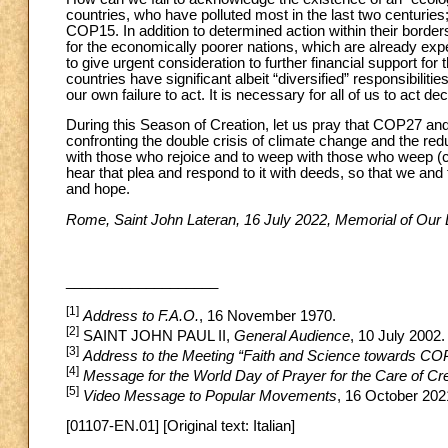
countries, who have polluted most in the last two centuri
COP15. In addition to determined action within their border
for the economically poorer nations, which are already exper
to give urgent consideration to further financial support fo
countries have significant albeit “diversified” responsibilities
our own failure to act. It is necessary for all of us to act de
During this Season of Creation, let us pray that COP27 and 
confronting the double crisis of climate change and the reduc
with those who rejoice and to weep with those who weep (
hear that plea and respond to it with deeds, so that we and 
and hope.
Rome, Saint John Lateran, 16 July 2022, Memorial of Our
___________________
[1]
Address to F.A.O.
, 16 November 1970.
[2]
SAINT JOHN PAUL II,
General Audience
, 10 July 2002.
[3]
Address to the Meeting “Faith and Science towards CO
[4]
Message for the World Day of Prayer for the Care of Cr
[5]
Video Message to Popular Movements
, 16 October 202
[01107-EN.01] [Original text: Italian]