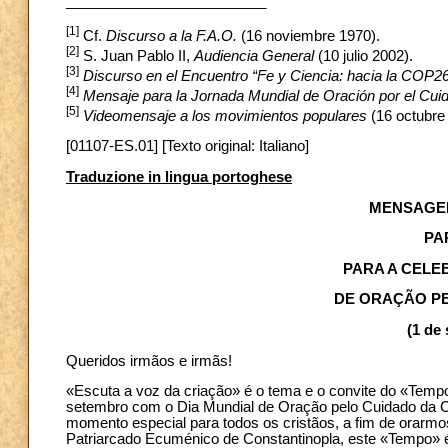
_________________________
[1]
Cf.
Discurso a la F.A.O.
(16 noviembre 1970).
[2]
S. Juan Pablo II,
Audiencia General
(10 julio 2002).
[3]
Discurso en el Encuentro “Fe y Ciencia: hacia la COP2
[4]
Mensaje para la Jornada Mundial de Oración por el Cui
[5]
Videomensaje a los movimientos populares
(16 octubre
[01107-ES.01] [Texto original: Italiano]
Traduzione in lingua portoghese
MENSAGEM
PA
PARA A CELE
DE ORAÇÃO PE
(1 de
Queridos irmãos e irmãs!
«Escuta a voz da criação» é o tema e o convite do «Temp
setembro com o Dia Mundial de Oração pelo Cuidado da Cr
momento especial para todos os cristãos, a fim de orarmo
Patriarcado Ecuménico de Constantinopla, este «Tempo» 