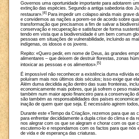
Governos uma oportunidade importante para adotarem um n
extinção das espécies. Segundo a antiga sabedoria dos Ju
[4]
restaurar».
Para impedir um colapso ainda mais grave d
e convidemos as nações a porem-se de acordo sobre quatro
transformação que precisamos a fim de salvar a biodiversid
conservação e recuperação e satisfazer de forma sustentá
tendo em vista que a biodiversidade é um bem comum glob
pessoas em situações de vulnerabilidade, incluindo as ma
indígenas, os idosos e os jovens.
Repito: «Quero pedir, em nome de Deus, às grandes empresas
alimentares – que deixem de destruir florestas, zonas hú
[5]
intoxicar as pessoas e os alimentos».
É impossível não reconhecer a existência duma «dívida ec
poluíram mais nos últimos dois séculos; isso exige que
Além duma decidida ação dentro das suas fronteiras, incl
economicamente mais pobres, que já sofrem o peso maior 
também num maior apoio financeiro para a conservação da b
são também as responsabilidades dos países economicamen
inação de quem quer que seja. É necessário agirem todos
Durante este «Tempo da Criação», rezemos para que as 
para enfrentar decididamente a dupla crise do clima e da
nos alegrar com os que se alegram e chorar com os que 
escutemo-lo e respondamos com os factos para que nós e
de vida e de esperança das criaturas.