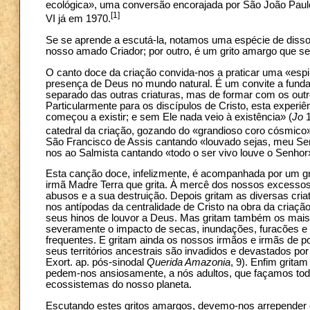
ecológica», uma conversão encorajada por São João Paulo
[1]
VI já em 1970.
Se se aprende a escutá-la, notamos uma espécie de disso
nosso amado Criador; por outro, é um grito amargo que 
O canto doce da criação convida-nos a praticar uma «espir
presença de Deus no mundo natural. É um convite a fundar
separado das outras criaturas, mas de formar com os out
Particularmente para os discípulos de Cristo, esta experiê
começou a existir; e sem Ele nada veio à existência» (
Jo
1
catedral da criação, gozando do «grandioso coro cósmico
São Francisco de Assis cantando «louvado sejas, meu Sen
nos ao Salmista cantando «todo o ser vivo louve o Senhor
Esta canção doce, infelizmente, é acompanhada por um gri
irmã Madre Terra que grita. À mercê dos nossos excess
abusos e a sua destruição. Depois gritam as diversas cri
nos antípodas da centralidade de Cristo na obra da criaç
seus hinos de louvor a Deus. Mas gritam também os mais 
severamente o impacto de secas, inundações, furacões e 
frequentes. E gritam ainda os nossos irmãos e irmãs de p
seus territórios ancestrais são invadidos e devastados po
Exort. ap. pós-sinodal
Querida Amazonia
, 9). Enfim grit
pedem-nos ansiosamente, a nós adultos, que façamos todo 
ecossistemas do nosso planeta.
Escutando estes gritos amargos, devemo-nos arrepender e