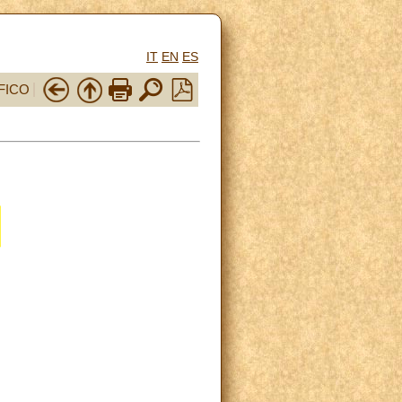
IT
EN
ES
FICO