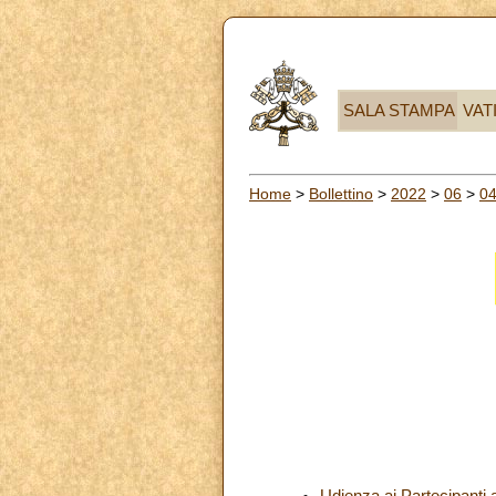
SALA STAMPA
VAT
Home
>
Bollettino
>
2022
>
06
>
0
Udienza ai Partecipanti a