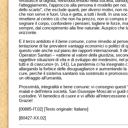
restituisce la dignità, reintroducendolo nella società, dand
l’atteggiamento, l’approccio alla persona è modello per noi. 
dello scarto”, che esclude quanti, per diversi motivi, non ri
che non serve è fuori. Usa e getta, a tutti i livelli. In una 
rimettere al centro ciò che non ha prezzo, non si compra e 
segnare il corpo, confondere i pensieri, togliere le forze, m
sempre, dal concepimento alla fine naturale. Auspico che la
orizzonte.
E il terzo antidoto è il
bene comune
, come rimedio al perseg
tentazione di far prevalere vantaggi economici o politici di
questo vale anche sul piano dei rapporti internazionali. Il di
Operatori Sanitari – «attiene al
valore della giustizia
, second
oggettive situazioni di vita e di sviluppo dei medesimi, ne
tutti e di ciascuno» (n. 141). La pandemia ci ha insegnato che 
allargando la forbice delle disuguaglianze e aumentando la c
cure, perché il sistema sanitario sia sostenuto e promosso, 
un oltraggio all’umanità.
Prossimità, integralità e bene comune: vi consegno questi “
malati e dell’intera società. San Giuseppe Moscati vi guidi n
custodire. Vi benedico di cuore e vi affido all’intercessione
Grazie!
[00885-IT.02] [Testo originale: Italiano]
[B0427-XX.02]