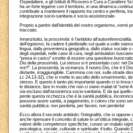
Ospedaliere, e gli Istituti di Ricovero e Cura a Carattere Sc
ha un forte legame con il territorio, in una dinamica contin
contribuite a mantenere il rapporto tra centro e periferia, 
integrazione socio-sanitaria e socio-assistenziale.
Proprio a partire dall’identità del vostro organismo, vorrei
tracciato.
Innanzitutto, la
prossimità
: è l’antidoto all’autoreferenzial
dell’egoismo, fa cadere il piedistallo sul quale a volte siamo 
lingua, dalla provenienza geografica, dallo status sociale o
degli ospedali, nelle case di cura, negli ambulatori riusciamo 
“presa in carico” smette di essere una questione burocratic
Dio della prossimità. Lui stesso si è presentato così: nel 
me?”. La prossimità, la vicinanza. Il nostro Dio, che è il D
distante, irraggiungibile. Cammina con noi, sulle strade di
Lc
24,13-32), che si mette in ascolto dello smarrimento, dell
stesso. E questo è tanto più importante quando ci si trova n
le distanze, fare in modo che non ci siano malati di “serie A
sia escluso dall’assistenza socio-sanitaria. E da qui quell
perde questa ricchezza che è la sanità pubblica, incomincia
possono avere sanità, a pagamento, e coloro che sono senza 
sanità pubblica: non perderla, per favore, non perderla!
Ecco allora il secondo antidoto: l’
integralità
, che si oppone 
anche ripensare il concetto di salute in un’ottica integrale, 
valore delle competenze specifiche, curare un malato signi
psicologica, sociale, culturale e spirituale: il tutto. Quando