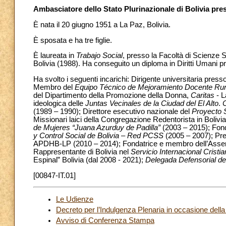
Ambasciatore dello Stato Plurinazionale di Bolivia pre
È nata il 20 giugno 1951 a La Paz, Bolivia.
È sposata e ha tre figlie.
È laureata in
Trabajo Social
, presso la Facoltà di Scienze S
Bolivia (1988). Ha conseguito un diploma in Diritti Umani 
Ha svolto i seguenti incarichi: Dirigente universitaria press
Membro del
Equipo Técnico de Mejoramiento Docente Rur
del Dipartimento della Promozione della Donna,
Caritas
- 
ideologica delle
Juntas Vecinales de la Ciudad del El Alto
.
C
(1989 – 1990); Direttore esecutivo nazionale del
Proyecto S
Missionari laici della Congregazione Redentorista in Boliv
de Mujeres “Juana Azurduy de Padilla”
(2003 – 2015); Fond
y Control Social de Bolivia
–
Red PCSS
(2005 – 2007); Pre
APDHB-LP (2010 – 2014); Fondatrice e membro dell’Assembl
Rappresentante di Bolivia nel
Servicio Internacional Crist
Espinal” Bolivia (dal 2008 - 2021);
Delegada Defensorial de
[00847-IT.01]
Le Udienze
Decreto per l’Indulgenza Plenaria in occasione della
Avviso di Conferenza Stampa