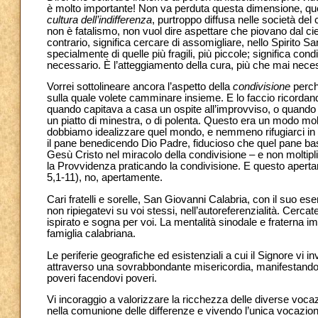
è molto importante! Non va perduta questa dimensione, que
cultura dell’indifferenza
, purtroppo diffusa nelle società del 
non è fatalismo, non vuol dire aspettare che piovano dal cie
contrario, significa cercare di assomigliare, nello Spirito S
specialmente di quelle più fragili, più piccole; significa co
necessario. È l’atteggiamento della cura, più che mai necess
Vorrei sottolineare ancora l’aspetto della
condivisione
perch
sulla quale volete camminare insieme. E lo faccio ricordando
quando capitava a casa un ospite all’improvviso, o quando
un piatto di minestra, o di polenta. Questo era un modo mo
dobbiamo idealizzare quel mondo, e nemmeno rifugiarci in ste
il pane benedicendo Dio Padre, fiducioso che quel pane bas
Gesù Cristo nel miracolo della condivisione – e non moltipli
la Provvidenza praticando la condivisione. E questo aperta
5,1-11), no, apertamente.
Cari fratelli e sorelle, San Giovanni Calabria, con il suo 
non ripiegatevi su voi stessi, nell’autoreferenzialità. Cercat
ispirato e sogna per voi. La mentalità sinodale e fraterna imp
famiglia calabriana.
Le periferie geografiche ed esistenziali a cui il Signore vi
attraverso una sovrabbondante misericordia, manifestando l
poveri facendovi poveri.
Vi incoraggio a valorizzare la ricchezza delle diverse vocazion
nella comunione delle differenze e vivendo l’unica vocazio