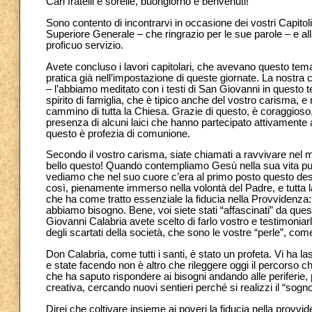
Cari fratelli e sorelle, buongiorno e benvenuti!
Sono contento di incontrarvi in occasione dei vostri Capitol
Superiore Generale – che ringrazio per le sue parole – e all
proficuo servizio.
Avete concluso i lavori capitolari, che avevano questo tem
pratica già nell’impostazione di queste giornate. La nostra 
– l’abbiamo meditato con i testi di San Giovanni in questo 
spirito di famiglia, che è tipico anche del vostro carisma, e 
cammino di tutta la Chiesa. Grazie di questo, è coraggioso,
presenza di alcuni laici che hanno partecipato attivamente a
questo è profezia di comunione.
Secondo il vostro carisma, siate chiamati a ravvivare nel 
bello questo! Quando contempliamo Gesù nella sua vita pubb
vediamo che nel suo cuore c’era al primo posto questo desi
così, pienamente immerso nella volontà del Padre, e tutta la 
che ha come tratto essenziale la fiducia nella Provvidenza: 
abbiamo bisogno. Bene, voi siete stati “affascinati” da que
Giovanni Calabria avete scelto di farlo vostro e testimoniarl
degli scartati della società, che sono le vostre “perle”, come
Don Calabria, come tutti i santi, è stato un profeta. Vi ha 
e state facendo non è altro che rileggere oggi il percorso c
che ha saputo rispondere ai bisogni andando alle periferie, 
creativa, cercando nuovi sentieri perché si realizzi il “sogno
Direi che coltivare insieme ai poveri la fiducia nella provvid