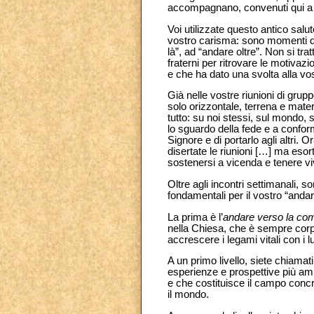
accompagnano, convenuti qui a 
Voi utilizzate questo antico saluto
vostro carisma: sono momenti di 
là”, ad “andare oltre”. Non si tra
fraterni per ritrovare le motivazi
e che ha dato una svolta alla vos
Già nelle vostre riunioni di grupp
solo orizzontale, terrena e mater
tutto: su noi stessi, sul mondo, s
lo sguardo della fede e a confor
Signore e di portarlo agli altri
disertate le riunioni […] ma esor
sostenersi a vicenda e tenere viv
Oltre agli incontri settimanali, s
fondamentali per il vostro “andare
La prima è l’
andare verso la co
nella Chiesa, che è sempre corp
accrescere i legami vitali con i 
A un primo livello, siete chiamati 
esperienze e prospettive più amp
e che costituisce il campo concr
il mondo.