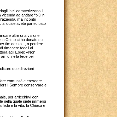
dagli inizi caratterizzano il
a vicenda ad andare “più in
un’azienda, ma incontri
o
al quale avete partecipato
i andare oltre una visione
e in Cristo ci ha donato su
, per timidezza –, a perdere
i rimanere fedeli al
ttera agli Ebrei: «Non
 amici nella fede per
indicare due direzioni
er fare comunità e crescere
udersi! Sempre conservare e
ale, per arricchirvi con
le nella quale siete immersi
 fede e la vita, la Chiesa e