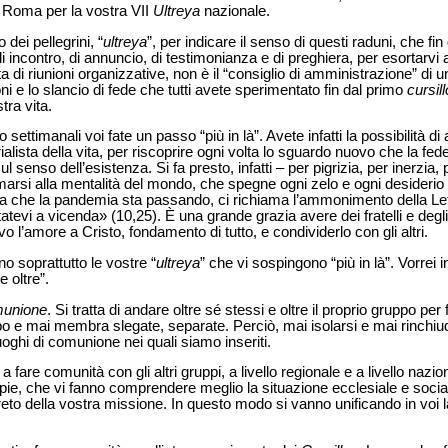
Roma per la vostra VII
Ultreya
nazionale.
 dei pellegrini, “
ultreya
”, per indicare il senso di questi raduni, che fin 
incontro, di annuncio, di testimonianza e di preghiera, per esortarvi 
tta di riunioni organizzative, non è il “consiglio di amministrazione” di 
oni e lo slancio di fede che tutti avete sperimentato fin dal primo
cursill
tra vita.
o settimanali voi fate un passo “più in là”. Avete infatti la possibilità d
ialista della vita, per riscoprire ogni volta lo sguardo nuovo che la fed
ul senso dell’esistenza. Si fa presto, infatti – per pigrizia, per inerzia
marsi alla mentalità del mondo, che spegne ogni zelo e ogni desiderio d
. Ora che la pandemia sta passando, ci richiama l’ammonimento della Le
tatevi a vicenda» (10,25). È una grande grazia avere dei fratelli e degli
o l’amore a Cristo, fondamento di tutto, e condividerlo con gli altri.
ono soprattutto le vostre “
ultreya
” che vi sospingono “più in là”. Vorrei 
 oltre”.
munione
. Si tratta di andare oltre sé stessi e oltre il proprio gruppo p
o e mai membra slegate, separate. Perciò, mai isolarsi e mai rinchi
luoghi di comunione nei quali siamo inseriti.
a fare comunità con gli altri gruppi, a livello regionale e a livello
nazion
ie, che vi fanno comprendere meglio la situazione ecclesiale e socia
eto della vostra missione. In questo modo si vanno unificando in voi la