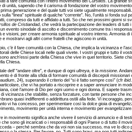
mati a fare comunità con l’intero movimento dei
Cursillos
. La grande sf
 e di unità, sapendo che il carisma di fondazione del vostro movimento 
a prima generazione e del quale tutti voi siete ugualmente responsabili.
sulla “linea” spirituale di qualche “corrente”. No, l’unità si fonda sul p
utti, compreso da tutti e affidato a tutti. So che nei prossimi giorni si s
illos de Cristiandad
, che vedrà la partecipazione dei leaders di tutti 
 un evento sinodale
di ascolto e discernimento comune tra i responsabil
 e visioni, per creare armonia spirituale al vostro interno. Armonia di id
 mostrarvi agli altri come fratelli che agiscono in unità.
io, c’è il fare comunità con la Chiesa, che implica la vicinanza e l’asco
orali delle Chiese locali nelle quali vivete. I vostri gruppi e tutto il vo
no anch’essi parte della Chiesa che vive in quel territorio. Siete chia
ella Chiesa.
e dell’ “andare oltre”, e dunque di ogni
ultreya
, è
la missione
. Andare
nto è di fronte alla sfida di formare comunità di discepoli missionari
gaudium
, 24), superando il criterio del “si è fatto sempre così” (cfr
ibid
particolare, che vi ha portato a riscoprire e a saper annunciare in mod
tiana, cioè l’amore di Dio per ogni uomo e ogni
donna. E sapete trasm
 e di vicinanza che stabilite, senza forzature, con tante persone che in
brano quasi indifferenti o addirittura ostili alla fede. Vi incoraggio, pe
anto vi ha concesso, per sperimentare così
la dolce gioia di evangelizza
movimento, movimento per unità interna e movimento per evangelizzare
e in movimento significa anche vivere il servizio di annuncio e di test
che sono gli incaricati o i responsabili di ogni Paese o di tutto il mo
ucceda – perché sembra che da voi non sia successo, ma ve lo dico pr
esso o la stessa. Per favore, no. Tutti sono bravi, ma non tutti indisp