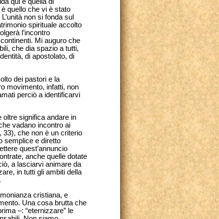
ida qui è quella di
è quello che vi è stato
 L’unità non si fonda sul
atrimonio spirituale accolto
volgerà l’incontro
i continenti. Mi auguro che
i, che dia spazio a tutti,
entità, di apostolato, di
lto dei pastori e la
stro movimento, infatti, non
mati perciò a identificarvi
 oltre significa andare in
 che vadano incontro ai
., 33), che non è un criterio
o semplice e diretto
ettere quest’annuncio
contrate, anche quelle dotate
rciò, a lasciarvi animare da
re, in tutti gli ambiti della
.
imonianza cristiana, e
vimento. Una cosa brutta che
ima –: “eternizzare” le
ensabili. Non siamo