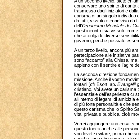
A un secondo livello, siete chia
conservare uno spirito di carità
trasmesso dagli iniziatori e dall
carisma di un singolo individuo o 
da tutti, vissuto e condiviso da t
dell’
Organismo Mondiale dei Curs
quest’incontro sia vissuto come
che accolga le diverse sensibilità
governo, perché possiate essere e
A un terzo livello, ancora più amp
partecipazione alle iniziative past
sono “accanto” alla Chiesa, ma so
appieno con il sentire e l’agire d
La seconda direzione fondamental
missione. Anche il vostro movime
lontani (cfr Esort. ap.
Evangelii 
cristiano. Voi avete un carisma 
l’essenziale dell’esperienza cris
all’interno di legami di amicizia
di più forte personalità e che sem
questo carisma che lo Spirito S
vita, privata e pubblica, cioè 
Vorrei aggiungere una cosa: star
questo tocca anche alle persone 
voi dovete evitare, prima che s
cariche, cioè che sempre è lo st