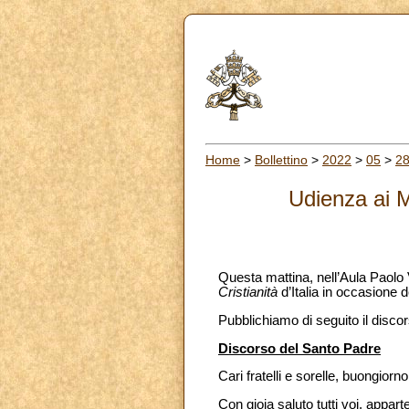
Home
>
Bollettino
>
2022
>
05
>
2
Udienza ai Me
Questa mattina, nell’Aula Paolo
Cristianità
d’Italia in occasione d
Pubblichiamo di seguito il discor
Discorso del Santo Padre
Cari fratelli e sorelle, buongiorn
Con gioia saluto tutti voi, appart