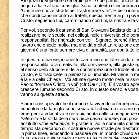
Ringrazio il Superiore Generale per le sue parole, anche per 
auguri a lui e al suo consiglio. Sono contento di incontrar
“Costruire nuove strade per trasformare vite”. È bello inte
che conducano incontro ai fratelli, specialmente ai più po
Cristo: seguendo Lui, camminando con Lui, la nostra vita vie
Per voi, secondo il carisma di San Giovanni Battista de la 
realizzare nelle scuole, nei collegi, nelle università che por
responsabilità! Ne ringrazio con voi il Signore, perché il l
lavoro che chiede molto, ma che dà molto! La relazione costa
giovani è una fonte sempre viva di umanità, pur con tutte l
In questa relazione, in questo cammino che fate con loro, voi
responsabilità, alla creatività, alla convivenza, alla giustizi
al senso dello stupore e della contemplazione di fronte al mis
Cristo, e lo traducete in pienezza di umanità. Mi viene in m
è la via della Chiesa”. Voi attuate questo motto nella missi
Paolo: “formare Cristo in voi” (cfr
Gal
4,19). È il vostro apo
crescere l’umano secondo Cristo. In questo senso le vostre
vanno su questa strada.
Siamo consapevoli che il mondo sta vivendo un’emergenza edu
educatori e la famiglia sono separati. Dobbiamo cercare u
emergenza educativa è resa più acuta dalle conseguenze del
fraternità
e la sfida della
cura della casa comune
, non poss
anzitutto
sfide educative
. E grazie a Dio la comunità crist
tempo sta cercando di “costruire nuove strade per trasformare” 
in prima linea, educando a passare da un mondo chiuso a un
cura; da una cultura dello scarto a una cultura dell’integrazi