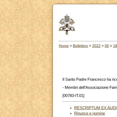
Home
>
Bollettino
>
2022
>
05
>
1
Il Santo Padre Francesco ha ric
- Membri dell’Associazione Fami
[00783-IT.01]
RESCRIPTUM EX AUDIENTI
Rinunce e nomine